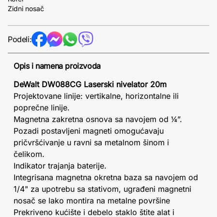
Zidni nosač
Podeli:
Opis i namena proizvoda
DeWalt DW088CG Laserski nivelator 20m
Projektovane linije: vertikalne, horizontalne ili
poprečne linije.
Magnetna zakretna osnova sa navojem od ¼”.
Pozadi postavljeni magneti omogućavaju
pričvršćivanje u ravni sa metalnom šinom i
čelikom.
Indikator trajanja baterije.
Integrisana magnetna okretna baza sa navojem od
1/4" za upotrebu sa stativom, ugrađeni magnetni
nosač se lako montira na metalne površine
Prekriveno kućište i debelo staklo štite alat i