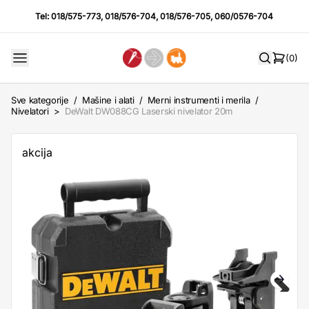
Tel:
018/575-773
,
018/576-704
,
018/576-705
,
060/0576-704
(0)
Sve kategorije
/
Mašine i alati
/
Merni instrumenti i merila
/
Nivelatori
>
DeWalt DW088CG Laserski nivelator 20m
akcija