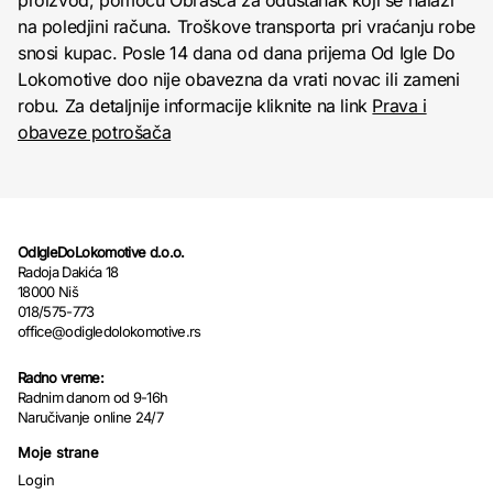
proizvod, pomoću Obrasca za odustanak koji se nalazi
na poledjini računa. Troškove transporta pri vraćanju robe
snosi kupac. Posle 14 dana od dana prijema Od Igle Do
Lokomotive doo nije obavezna da vrati novac ili zameni
robu. Za detaljnije informacije kliknite na link
Prava i
obaveze potrošača
OdIgleDoLokomotive d.o.o.
Radoja Dakića 18
18000 Niš
018/575-773
office@odigledolokomotive.rs
Radno vreme:
Radnim danom od 9-16h
Naručivanje online 24/7
Moje strane
Login