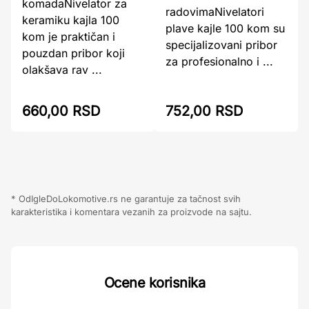
komadaNivelator za
radovimaNivelatori
keramiku kajla 100
plave kajle 100 kom su
kom je praktičan i
specijalizovani pribor
pouzdan pribor koji
za profesionalno i ...
olakšava rav ...
660,00 RSD
752,00 RSD
* OdIgleDoLokomotive.rs ne garantuje za tačnost svih
karakteristika i komentara vezanih za proizvode na sajtu.
Ocene korisnika