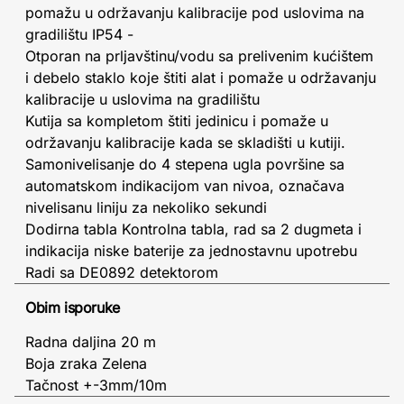
pomažu u održavanju kalibracije pod uslovima na
gradilištu IP54 -
Otporan na prljavštinu/vodu sa prelivenim kućištem
i debelo staklo koje štiti alat i pomaže u održavanju
kalibracije u uslovima na gradilištu
Kutija sa kompletom štiti jedinicu i pomaže u
održavanju kalibracije kada se skladišti u kutiji.
Samonivelisanje do 4 stepena ugla površine sa
automatskom indikacijom van nivoa, označava
nivelisanu liniju za nekoliko sekundi
Dodirna tabla Kontrolna tabla, rad sa 2 dugmeta i
indikacija niske baterije za jednostavnu upotrebu
Radi sa DE0892 detektorom
Obim isporuke
Radna daljina 20 m
Boja zraka Zelena
Tačnost +-3mm/10m