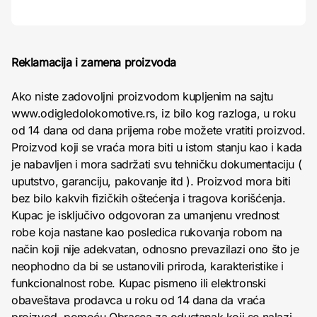
Reklamacija i zamena proizvoda
Ako niste zadovoljni proizvodom kupljenim na sajtu
www.odigledolokomotive.rs, iz bilo kog razloga, u roku
od 14 dana od dana prijema robe možete vratiti proizvod.
Proizvod koji se vraća mora biti u istom stanju kao i kada
je nabavljen i mora sadržati svu tehničku dokumentaciju (
uputstvo, garanciju, pakovanje itd ). Proizvod mora biti
bez bilo kakvih fizičkih oštećenja i tragova korišćenja.
Kupac je isključivo odgovoran za umanjenu vrednost
robe koja nastane kao posledica rukovanja robom na
način koji nije adekvatan, odnosno prevazilazi ono što je
neophodno da bi se ustanovili priroda, karakteristike i
funkcionalnost robe. Kupac pismeno ili elektronski
obaveštava prodavca u roku od 14 dana da vraća