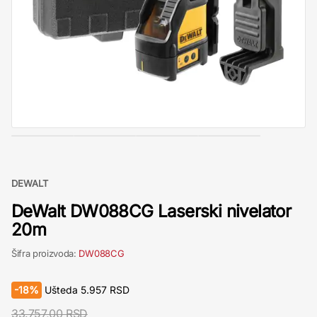
DEWALT
DeWalt DW088CG Laserski nivelator
20m
Šifra proizvoda:
DW088CG
-
18%
Ušteda
5.957
RSD
33.757,00 RSD