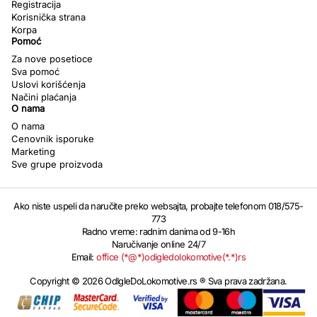
Registracija
Korisnička strana
Korpa
Pomoć
Za nove posetioce
Sva pomoć
Uslovi korišćenja
Načini plaćanja
O nama
O nama
Cenovnik isporuke
Marketing
Sve grupe proizvoda
Ako niste uspeli da naručite preko websajta, probajte telefonom 018/575-
773
Radno vreme: radnim danima od 9-16h
Naručivanje online 24/7
Email:
office (*@*)odigledolokomotive(*.*)rs
Copyright © 2026 OdIgleDoLokomotive.rs ® Sva prava zadržana.