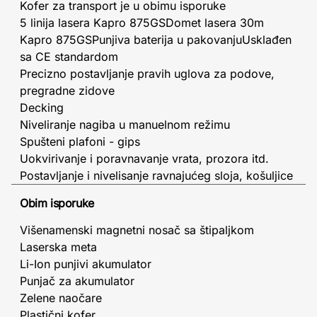
Kofer za transport je u obimu isporuke
5 linija lasera Kapro 875GSDomet lasera 30m
Kapro 875GSPunjiva baterija u pakovanjuUsklađen
sa CE standardom
Precizno postavljanje pravih uglova za podove,
pregradne zidove
Decking
Niveliranje nagiba u manuelnom režimu
Spušteni plafoni - gips
Uokvirivanje i poravnavanje vrata, prozora itd.
Postavljanje i nivelisanje ravnajućeg sloja, košuljice
Obim isporuke
Višenamenski magnetni nosač sa štipaljkom
Laserska meta
Li-Ion punjivi akumulator
Punjač za akumulator
Zelene naočare
Plastični kofer