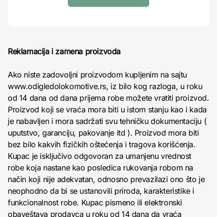
Reklamacija i zamena proizvoda
Ako niste zadovoljni proizvodom kupljenim na sajtu
www.odigledolokomotive.rs, iz bilo kog razloga, u roku
od 14 dana od dana prijema robe možete vratiti proizvod.
Proizvod koji se vraća mora biti u istom stanju kao i kada
je nabavljen i mora sadržati svu tehničku dokumentaciju (
uputstvo, garanciju, pakovanje itd ). Proizvod mora biti
bez bilo kakvih fizičkih oštećenja i tragova korišćenja.
Kupac je isključivo odgovoran za umanjenu vrednost
robe koja nastane kao posledica rukovanja robom na
način koji nije adekvatan, odnosno prevazilazi ono što je
neophodno da bi se ustanovili priroda, karakteristike i
funkcionalnost robe. Kupac pismeno ili elektronski
obaveštava prodavca u roku od 14 dana da vraća