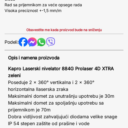
Rad sa prijemnikom za veće opsege rada
Visoka preciznost +-1,5 mm/m
Obavestite me kada proizvod bude na sniženju
Podeli:
Opis i namena proizvoda
Kapro Laserski nivelator 884G Prolaser 4D XTRA
zeleni
Poseduje 2 x 360° vertikalna i 2 x 360°
horizontalna llaserska zraka
Maksimalni domet za unutrašnju upotrebu je 30m
Maksimalni domet za spoljašnju upotrebu sa
prijemnikom je 70m
Dobra vidljivost zahvaljujući diodama velike snage
IP 54 stepen zaštite od prašine i vode