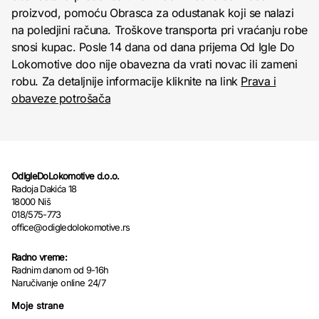
proizvod, pomoću Obrasca za odustanak koji se nalazi
na poledjini računa. Troškove transporta pri vraćanju robe
snosi kupac. Posle 14 dana od dana prijema Od Igle Do
Lokomotive doo nije obavezna da vrati novac ili zameni
robu. Za detaljnije informacije kliknite na link
Prava i
obaveze potrošača
OdIgleDoLokomotive d.o.o.
Radoja Dakića 18
18000 Niš
018/575-773
office@odigledolokomotive.rs
Radno vreme:
Radnim danom od 9-16h
Naručivanje online 24/7
Moje strane