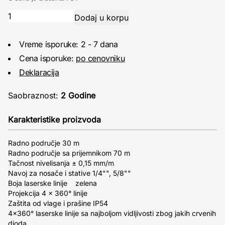
Vreme isporuke: 2 - 7 dana
Cena isporuke:
po cenovniku
Deklaracija
Saobraznost:
2 Godine
Karakteristike proizvoda
Radno područje 30 m
Radno područje sa prijemnikom 70 m
Tačnost nivelisanja ± 0,15 mm/m
Navoj za nosače i stative 1/4"", 5/8""
Boja laserske linije zelena
Projekcija 4 x 360° linije
Zaštita od vlage i prašine IP54
4x360° laserske linije sa najboljom vidljivosti zbog jakih crvenih
dioda