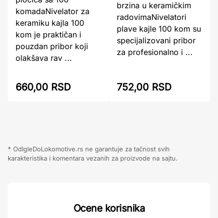
brzina u keramičkim
komadaNivelator za
radovimaNivelatori
keramiku kajla 100
plave kajle 100 kom su
kom je praktičan i
specijalizovani pribor
pouzdan pribor koji
za profesionalno i ...
olakšava rav ...
660,00 RSD
752,00 RSD
* OdIgleDoLokomotive.rs ne garantuje za tačnost svih
karakteristika i komentara vezanih za proizvode na sajtu.
Ocene korisnika