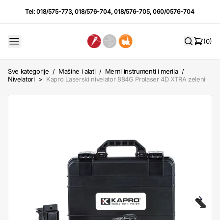
Tel:
018/575-773
,
018/576-704
,
018/576-705
,
060/0576-704
(0)
Sve kategorije
/
Mašine i alati
/
Merni instrumenti i merila
/
Nivelatori
>
Kapro Laserski nivelator 884G Prolaser 4D XTRA zeleni