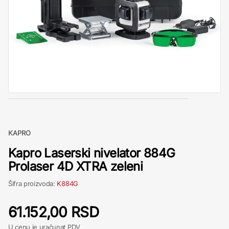
KAPRO
Kapro Laserski nivelator 884G
Prolaser 4D XTRA zeleni
Šifra proizvoda:
K884G
61.152,00 RSD
U cenu je uračunat PDV