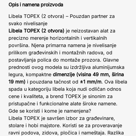
Opis i namena proizvoda
Libela TOPEX (2 otvora) – Pouzdan partner za
svako nivelisanje
Libela TOPEX (2 otvora)
je neizostavan alat za
precizno merenje horizontalnih i vertikalnih
površina. Njena primarna namena je nivelisanje
prilikom građevinskih i montažnih radova, od
postavljanja polica do montaže prozora. Glavne
prednosti ovog modela su izdržljiva aluminijumska
legura, kompaktne
dimenzije (visina 49 mm, širina
19 mm)
i pouzdana tačnost od
±1 mm/m
. Ova libela
spada u kategoriju libela koja nudi odličan odnos
cene i kvaliteta, a brend TOPEX je sinonim za
pristupačne i funkcionalne alate široke namene.
Gde se koristi i kome je namenjena?
Libela TOPEX je savršen izbor za građevinare,
stolare i hobi majstore. Koristi se za proveravanje
ravni podova, zidova, pločica i nameštaja. Razlika