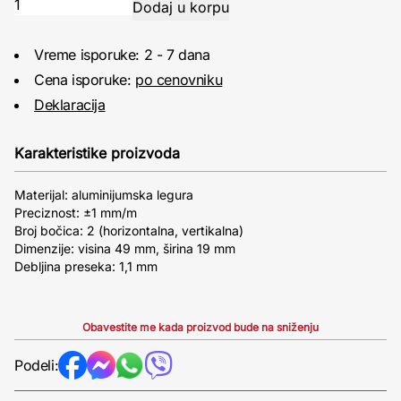
Vreme isporuke: 2 - 7 dana
Cena isporuke:
po cenovniku
Deklaracija
Karakteristike proizvoda
Materijal: aluminijumska legura
Preciznost: ±1 mm/m
Broj bočica: 2 (horizontalna, vertikalna)
Dimenzije: visina 49 mm, širina 19 mm
Debljina preseka: 1,1 mm
Obavestite me kada proizvod bude na sniženju
Podeli: