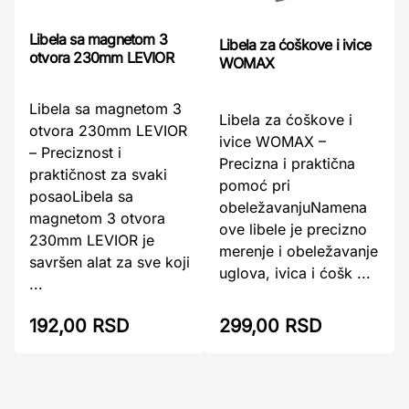
Libela sa magnetom 3
Libela za ćoškove i ivice
otvora 230mm LEVIOR
WOMAX
Libela sa magnetom 3
Libela za ćoškove i
otvora 230mm LEVIOR
ivice WOMAX –
– Preciznost i
Precizna i praktična
praktičnost za svaki
pomoć pri
posaoLibela sa
obeležavanjuNamena
magnetom 3 otvora
ove libele je precizno
230mm LEVIOR je
merenje i obeležavanje
savršen alat za sve koji
uglova, ivica i ćošk ...
...
299,00 RSD
192,00 RSD