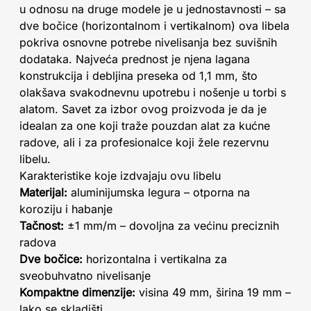
u odnosu na druge modele je u jednostavnosti – sa
dve bočice (horizontalnom i vertikalnom) ova libela
pokriva osnovne potrebe nivelisanja bez suvišnih
dodataka. Najveća prednost je njena lagana
konstrukcija i debljina preseka od 1,1 mm, što
olakšava svakodnevnu upotrebu i nošenje u torbi s
alatom. Savet za izbor ovog proizvoda je da je
idealan za one koji traže pouzdan alat za kućne
radove, ali i za profesionalce koji žele rezervnu
libelu.
Karakteristike koje izdvajaju ovu libelu
Materijal:
aluminijumska legura – otporna na
koroziju i habanje
Tačnost:
±1 mm/m – dovoljna za većinu preciznih
radova
Dve bočice:
horizontalna i vertikalna za
sveobuhvatno nivelisanje
Kompaktne dimenzije:
visina 49 mm, širina 19 mm –
lako se skladišti