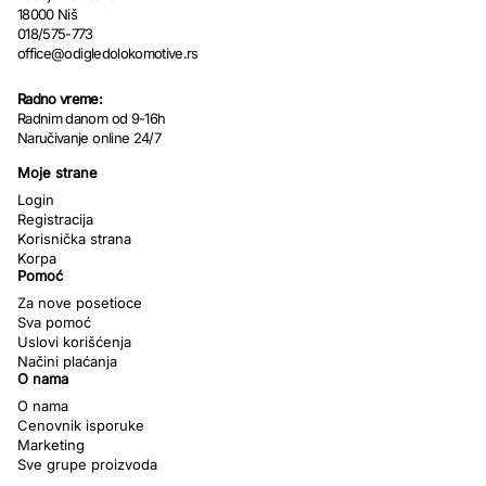
18000 Niš
018/575-773
office@odigledolokomotive.rs
Radno vreme:
Radnim danom od 9-16h
Naručivanje online 24/7
Moje strane
Login
Registracija
Korisnička strana
Korpa
Pomoć
Za nove posetioce
Sva pomoć
Uslovi korišćenja
Načini plaćanja
O nama
O nama
Cenovnik isporuke
Marketing
Sve grupe proizvoda