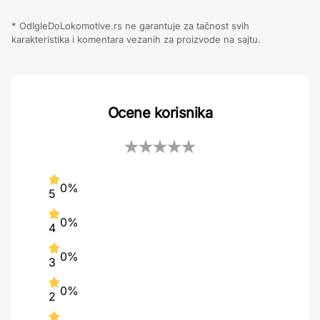
* OdIgleDoLokomotive.rs ne garantuje za tačnost svih
karakteristika i komentara vezanih za proizvode na sajtu.
Ocene korisnika
0%
5
0%
4
0%
3
0%
2