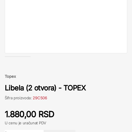
Topex
Libela (2 otvora) - TOPEX
Šifra proizvoda:
29C506
1.880,00 RSD
U cenu je uračunat PDV