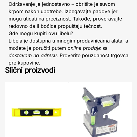
Održavanje je jednostavno – obrišite je suvom
krpom nakon upotrebe. Izbegavajte padove jer
mogu uticati na preciznost. Takođe, proveravajte
redovno da li bočice propuštaju tečnost.
Gde mogu kupiti ovu libelu?
Libela je dostupna u mnogim prodavnicama alata, a
možete je poručiti putem
online prodaje
sa
dostavom na adresu
. Proverite pouzdanost trgovca
pre kupovine.
Slični proizvodi