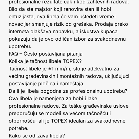
profesionalne rezultate čak i kod zahtevnih radova.
Bilo da ste majstor koji renovira stan ili hobi
entuzijasta, ova libela će vam uštedeti vreme i
novac jer smanjuje rizik od grešaka. Prodaja preko
interneta olakšava nabavku, a iskustva kupaca
pokazuju da je ovo odličan izbor za svakodnevnu
upotrebu.
FAQ – Često postavljana pitanja
Kolika je tačnost libele TOPEX?
Tačnost libele je ±1 mm/m, što je adekvatno za
većinu građevinskih i montažnih radova, uključujući
postavljanje pločica i nameštaja.
Da li je libela pogodna za profesionalnu upotrebu?
Ova libela je namenjena za hobi i lake
profesionalne radove. Za teške građevinske uslove
preporučuju se modeli sa većom tačnošću i
otpornošću, ali je TOPEX idealan za svakodnevne
potrebe.
Kako se održava libela?