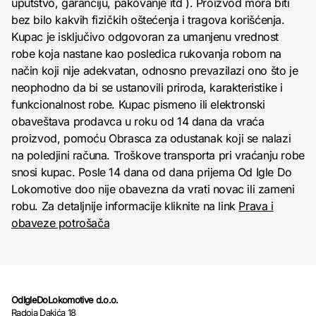
uputstvo, garanciju, pakovanje itd ). Proizvod mora biti
bez bilo kakvih fizičkih oštećenja i tragova korišćenja.
Kupac je isključivo odgovoran za umanjenu vrednost
robe koja nastane kao posledica rukovanja robom na
način koji nije adekvatan, odnosno prevazilazi ono što je
neophodno da bi se ustanovili priroda, karakteristike i
funkcionalnost robe. Kupac pismeno ili elektronski
obaveštava prodavca u roku od 14 dana da vraća
proizvod, pomoću Obrasca za odustanak koji se nalazi
na poledjini računa. Troškove transporta pri vraćanju robe
snosi kupac. Posle 14 dana od dana prijema Od Igle Do
Lokomotive doo nije obavezna da vrati novac ili zameni
robu. Za detaljnije informacije kliknite na link
Prava i
obaveze potrošača
OdIgleDoLokomotive d.o.o.
Radoja Dakića 18