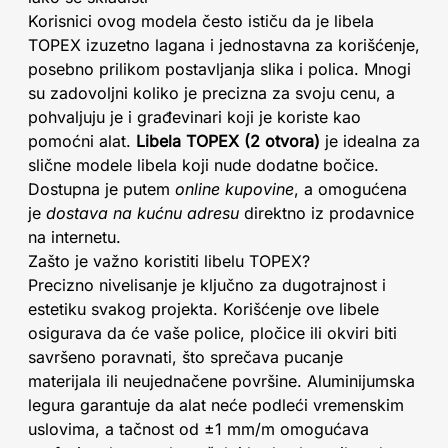
Korisnici ovog modela često ističu da je libela
TOPEX izuzetno lagana i jednostavna za korišćenje,
posebno prilikom postavljanja slika i polica. Mnogi
su zadovoljni koliko je precizna za svoju cenu, a
pohvaljuju je i građevinari koji je koriste kao
pomoćni alat.
Libela TOPEX (2 otvora)
je idealna za
slične modele libela koji nude dodatne bočice.
Dostupna je putem
online kupovine
, a omogućena
je
dostava na kućnu adresu
direktno iz prodavnice
na internetu.
Zašto je važno koristiti libelu TOPEX?
Precizno nivelisanje je ključno za dugotrajnost i
estetiku svakog projekta. Korišćenje ove libele
osigurava da će vaše police, pločice ili okviri biti
savršeno poravnati, što sprečava pucanje
materijala ili neujednačene površine. Aluminijumska
legura garantuje da alat neće podleći vremenskim
uslovima, a tačnost od ±1 mm/m omogućava