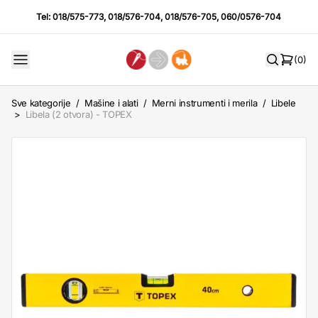
Tel:
018/575-773
,
018/576-704
,
018/576-705
,
060/0576-704
(0)
Sve kategorije
/
Mašine i alati
/
Merni instrumenti i merila
/
Libele
>
Libela (2 otvora) - TOPEX