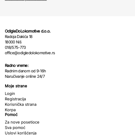
OdIgleDoLokomotive d.o.o.
Radoja Dakića 18
18000 Niš
018/575-773
office@odigledolokomotive.rs
Radno vreme:
Radnim danom od 9-16h
Naručivanje online 24/7
Moje strane
Login
Registracija
Korisnička strana
Korpa
Pomoć
Za nove posetioce
Sva pomoć
Uslovi korišćenja