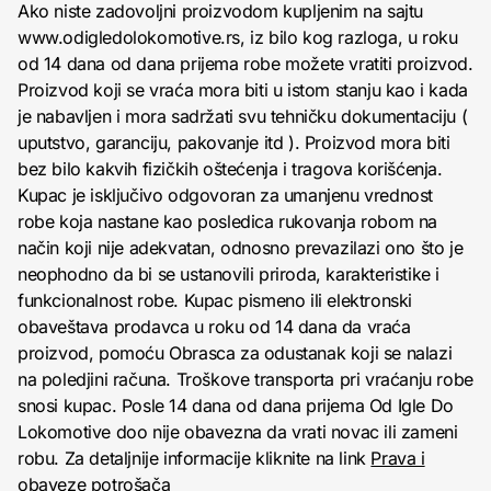
Ako niste zadovoljni proizvodom kupljenim na sajtu
www.odigledolokomotive.rs, iz bilo kog razloga, u roku
od 14 dana od dana prijema robe možete vratiti proizvod.
Proizvod koji se vraća mora biti u istom stanju kao i kada
je nabavljen i mora sadržati svu tehničku dokumentaciju (
uputstvo, garanciju, pakovanje itd ). Proizvod mora biti
bez bilo kakvih fizičkih oštećenja i tragova korišćenja.
Kupac je isključivo odgovoran za umanjenu vrednost
robe koja nastane kao posledica rukovanja robom na
način koji nije adekvatan, odnosno prevazilazi ono što je
neophodno da bi se ustanovili priroda, karakteristike i
funkcionalnost robe. Kupac pismeno ili elektronski
obaveštava prodavca u roku od 14 dana da vraća
proizvod, pomoću Obrasca za odustanak koji se nalazi
na poledjini računa. Troškove transporta pri vraćanju robe
snosi kupac. Posle 14 dana od dana prijema Od Igle Do
Lokomotive doo nije obavezna da vrati novac ili zameni
robu. Za detaljnije informacije kliknite na link
Prava i
obaveze potrošača