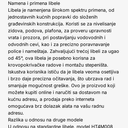
Namena i primena libele
Libela je namenjena širokom spektru primena, od
jednostavnih kućnih popravki do složenih
građevinskih konstrukcija. Koristi se za nivelisanje
zidova, podova, plafona, za proveru upravnosti
vrata i prozora, pri postavljanju vodovodnih i
odvodnih cevi, kao i za precizno poravnavanje
police i nameštaja. Zahvaljujući trećoj libeli za ugao
od 45°, ova libela je posebno korisna za
krovopokrivačke radove i montažu stepeništa.
Iskustva korisnika ističu da je libela veoma osetljiva
i brzo daje precizna očitavanja, što ubrzava rad i
smanjuje mogućnost greške. Ovo je proizvod koji
možete kupiti online i naručiti sa dostavom na
kućnu adresu, a prodaja preko interneta
omogućava brz dolazak alata na vašu radnu
adresu.
Razlika u odnosu na druge modele
U odnosu na standardne libele, model HT4M008