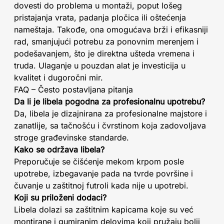
dovesti do problema u montaži, poput lošeg
pristajanja vrata, padanja pločica ili oštećenja
nameštaja. Takođe, ona omogućava brži i efikasniji
rad, smanjujući potrebu za ponovnim merenjem i
podešavanjem, što je direktna ušteda vremena i
truda. Ulaganje u pouzdan alat je investicija u
kvalitet i dugoročni mir.
FAQ – Često postavljana pitanja
Da li je libela pogodna za profesionalnu upotrebu?
Da, libela je dizajnirana za profesionalne majstore i
zanatlije, sa tačnošću i čvrstinom koja zadovoljava
stroge građevinske standarde.
Kako se održava libela?
Preporučuje se čišćenje mekom krpom posle
upotrebe, izbegavanje pada na tvrde površine i
čuvanje u zaštitnoj futroli kada nije u upotrebi.
Koji su priloženi dodaci?
Libela dolazi sa zaštitnim kapicama koje su već
montirane i gumiranim delovima koji pružaju bolji