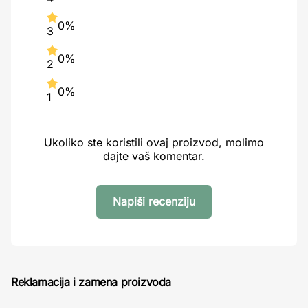
0%
3
0%
2
0%
1
Ukoliko ste koristili ovaj proizvod, molimo
dajte vaš komentar.
Napiši recenziju
Reklamacija i zamena proizvoda