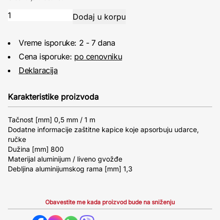
Vreme isporuke: 2 - 7 dana
Cena isporuke:
po cenovniku
Deklaracija
Karakteristike proizvoda
Tačnost [mm] 0,5 mm / 1 m
Dodatne informacije zaštitne kapice koje apsorbuju udarce,
ručke
Dužina [mm] 800
Materijal aluminijum / liveno gvožđe
Debljina aluminijumskog rama [mm] 1,3
Obavestite me kada proizvod bude na sniženju