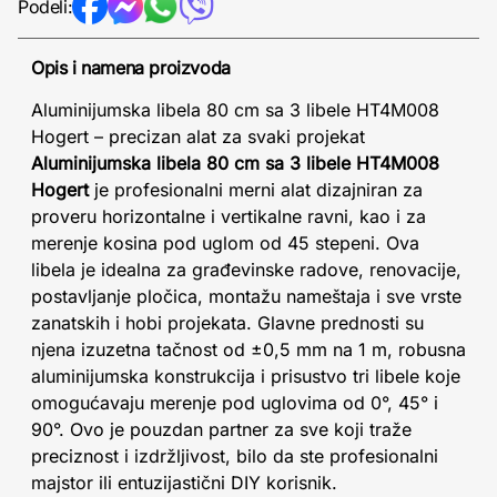
Podeli:
Opis i namena proizvoda
Aluminijumska libela 80 cm sa 3 libele HT4M008
Hogert – precizan alat za svaki projekat
Aluminijumska libela 80 cm sa 3 libele HT4M008
Hogert
je profesionalni merni alat dizajniran za
proveru horizontalne i vertikalne ravni, kao i za
merenje kosina pod uglom od 45 stepeni. Ova
libela je idealna za građevinske radove, renovacije,
postavljanje pločica, montažu nameštaja i sve vrste
zanatskih i hobi projekata. Glavne prednosti su
njena izuzetna tačnost od ±0,5 mm na 1 m, robusna
aluminijumska konstrukcija i prisustvo tri libele koje
omogućavaju merenje pod uglovima od 0°, 45° i
90°. Ovo je pouzdan partner za sve koji traže
preciznost i izdržljivost, bilo da ste profesionalni
majstor ili entuzijastični DIY korisnik.