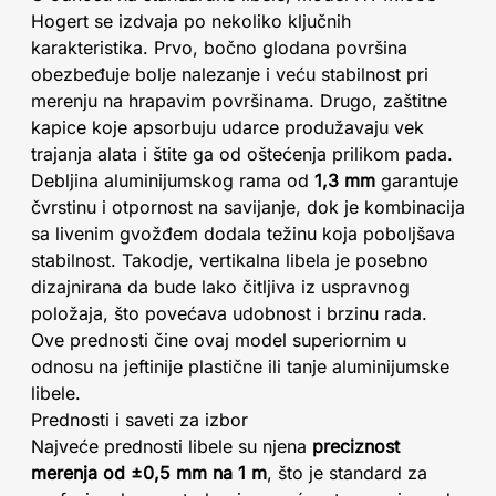
Hogert se izdvaja po nekoliko ključnih
karakteristika. Prvo, bočno glodana površina
obezbeđuje bolje nalezanje i veću stabilnost pri
merenju na hrapavim površinama. Drugo, zaštitne
kapice koje apsorbuju udarce produžavaju vek
trajanja alata i štite ga od oštećenja prilikom pada.
Debljina aluminijumskog rama od
1,3 mm
garantuje
čvrstinu i otpornost na savijanje, dok je kombinacija
sa livenim gvožđem dodala težinu koja poboljšava
stabilnost. Takodje, vertikalna libela je posebno
dizajnirana da bude lako čitljiva iz uspravnog
položaja, što povećava udobnost i brzinu rada.
Ove prednosti čine ovaj model superiornim u
odnosu na jeftinije plastične ili tanje aluminijumske
libele.
Prednosti i saveti za izbor
Najveće prednosti libele su njena
preciznost
merenja od ±0,5 mm na 1 m
, što je standard za