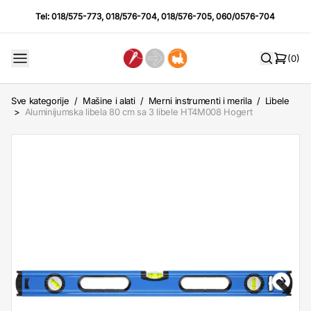
Tel:
018/575-773
,
018/576-704
,
018/576-705
,
060/0576-704
(0)
Sve kategorije
/
Mašine i alati
/
Merni instrumenti i merila
/
Libele
>
Aluminijumska libela 80 cm sa 3 libele HT4M008 Hogert