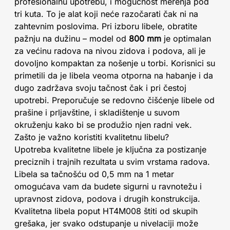
profesionalnu upotrebu, i mogućnost merenja pod
tri kuta. To je alat koji neće razočarati čak ni na
zahtevnim poslovima. Pri izboru libele, obratite
pažnju na dužinu – model od
800 mm
je optimalan
za većinu radova na nivou zidova i podova, ali je
dovoljno kompaktan za nošenje u torbi. Korisnici su
primetili da je libela veoma otporna na habanje i da
dugo zadržava svoju tačnost čak i pri čestoj
upotrebi. Preporučuje se redovno čišćenje libele od
prašine i prljavštine, i skladištenje u suvom
okruženju kako bi se produžio njen radni vek.
Zašto je važno koristiti kvalitetnu libelu?
Upotreba kvalitetne libele je ključna za postizanje
preciznih i trajnih rezultata u svim vrstama radova.
Libela sa tačnošću od 0,5 mm na 1 metar
omogućava vam da budete sigurni u ravnotežu i
upravnost zidova, podova i drugih konstrukcija.
Kvalitetna libela poput HT4M008 štiti od skupih
grešaka, jer svako odstupanje u nivelaciji može