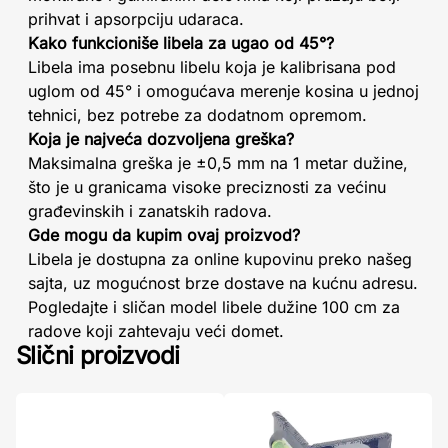
prihvat i apsorpciju udaraca.
Kako funkcioniše libela za ugao od 45°?
Libela ima posebnu libelu koja je kalibrisana pod
uglom od 45° i omogućava merenje kosina u jednoj
tehnici, bez potrebe za dodatnom opremom.
Koja je najveća dozvoljena greška?
Maksimalna greška je ±0,5 mm na 1 metar dužine,
što je u granicama visoke preciznosti za većinu
građevinskih i zanatskih radova.
Gde mogu da kupim ovaj proizvod?
Libela je dostupna za online kupovinu preko našeg
sajta, uz mogućnost brze dostave na kućnu adresu.
Pogledajte i sličan model libele dužine 100 cm za
radove koji zahtevaju veći domet.
Slični proizvodi