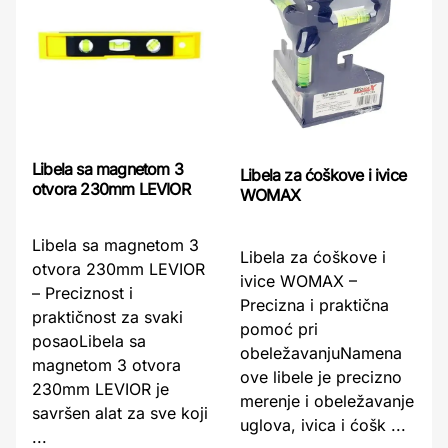
Libela sa magnetom 3
Libela za ćoškove i ivice
otvora 230mm LEVIOR
WOMAX
Libela sa magnetom 3
Libela za ćoškove i
otvora 230mm LEVIOR
ivice WOMAX –
– Preciznost i
Precizna i praktična
praktičnost za svaki
pomoć pri
posaoLibela sa
obeležavanjuNamena
magnetom 3 otvora
ove libele je precizno
230mm LEVIOR je
merenje i obeležavanje
savršen alat za sve koji
uglova, ivica i ćošk ...
...