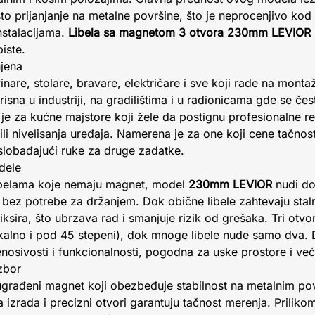
 prijanjanje na metalne površine, što je neprocenjivo kod 
nstalacijama.
Libela sa magnetom 3 otvora 230mm LEVIOR
iste.
njena
inare, stolare, bravare, električare i sve koji rade na monta
sna u industriji, na gradilištima i u radionicama gde se če
e za kućne majstore koji žele da postignu profesionalne r
ili nivelisanja uređaja. Namerena je za one koji cene tačnost 
slobađajući ruke za druge zadatke.
dele
ibelama koje nemaju magnet, model
230mm LEVIOR
nudi do
 bez potrebe za držanjem. Dok obične libele zahtevaju stal
fiksira, što ubrzava rad i smanjuje rizik od grešaka. Tri o
tikalno i pod 45 stepeni), dok mnoge libele nude samo dva.
osivosti i funkcionalnosti, pogodna za uske prostore i već
izbor
 ugrađeni magnet koji obezbeđuje stabilnost na metalnim po
na izrada i precizni otvori garantuju tačnost merenja. Prilikom