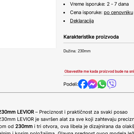
Vreme isporuke: 2 - 7 dana
Cena isporuke:
po cenovniku
Deklaracija
Karakteristike proizvoda
Dužina: 230mm
Obavestite me kada proizvod bude na sn
Podeli:
a 230mm LEVIOR
– Preciznost i praktičnost za svaki posao
30mm LEVIOR je savršen alat za sve koji zahtevaju precizno
nom od
230mm
i tri otvora, ova libela je dizajnirana da ola
ntalnim i kosim položajima. Glavna prednost ovog modela l