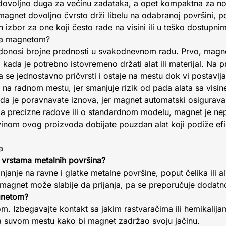
dovoljno duga za većinu zadataka, a opet kompaktna za noš
magnet dovoljno čvrsto drži libelu na odabranoj površini, 
n izbor za one koji često rade na visini ili u teško dostupn
u sa magnetom?
donosi brojne prednosti u svakodnevnom radu. Prvo, mag
 kada je potrebno istovremeno držati alat ili materijal. Na 
la se jednostavno pričvrsti i ostaje na mestu dok vi postavlj
na radnom mestu, jer smanjuje rizik od pada alata sa visin
 da je poravnavate iznova, jer magnet automatski osigurava 
li za precizne radove ili o standardnom modelu, magnet je n
inom ovog proizvoda dobijate pouzdan alat koji podiže ef
a
m vrstama metalnih površina?
ianjanje na ravne i glatke metalne površine, poput čelika ili
 magnet može slabije da prijanja, pa se preporučuje dodatn
gnetom?
om. Izbegavajte kontakt sa jakim rastvaračima ili hemikalij
 na suvom mestu kako bi magnet zadržao svoju jačinu.