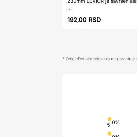
230mm LEVIOR je savršen alat
...
192,00 RSD
* OdIgleDoLokomotive.rs ne garantuje za
0%
5