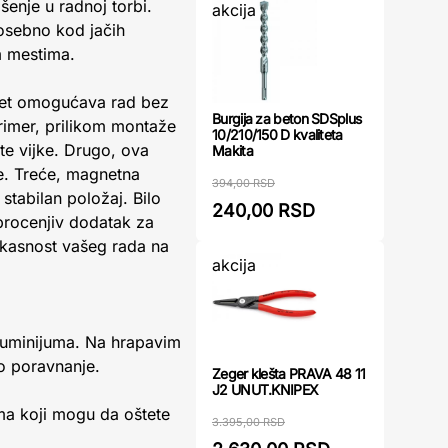
enje u radnoj torbi.
akcija
posebno kod jačih
im mestima.
net omogućava rad bez
Burgija za beton SDSplus
primer, prilikom montaže
10/210/150 D kvaliteta
ate vijke. Drugo, ova
Makita
e. Treće, magnetna
394,00 RSD
stabilan položaj. Bilo
240,00 RSD
eprocenjiv dodatak za
ikasnost vašeg rada na
akcija
 aluminijuma. Na hrapavim
o poravnanje.
Zeger klešta PRAVA 48 11
J2 UNUT.KNIPEX
ama koji mogu da oštete
3.395,00 RSD