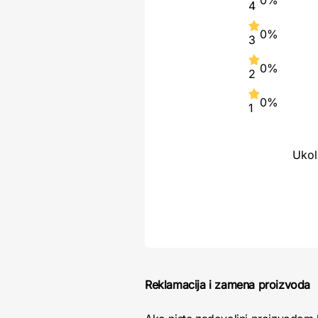
0%
4
0%
3
0%
2
0%
1
Ukol
Reklamacija i zamena proizvoda