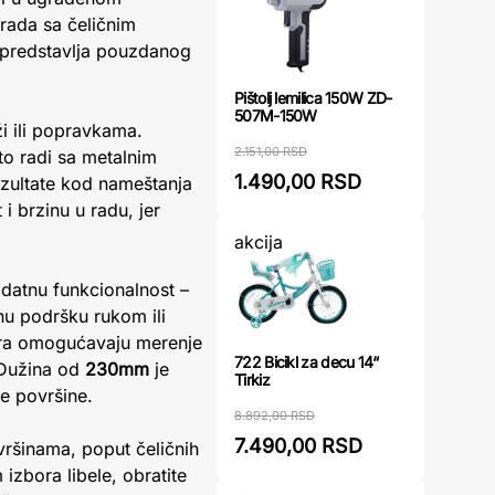
rada sa čeličnim
predstavlja pouzdanog
Pištolj lemilica 150W ZD-
507M-150W
ži ili popravkama.
2.151,00 RSD
sto radi sa metalnim
1.490,00 RSD
ezultate kod nameštanja
i brzinu u radu, jer
akcija
datnu funkcionalnost –
nu podršku rukom ili
tvora omogućavaju merenje
722 Bicikl za decu 14“
 Dužina od
230mm
je
Tirkiz
e površine.
8.892,00 RSD
7.490,00 RSD
vršinama, poput čeličnih
 izbora libele, obratite