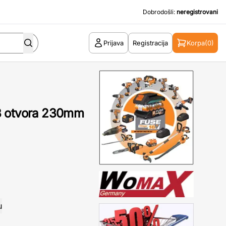
Dobrodošli:
neregistrovani
Prijava
Registracija
Korpa
(0)
3 otvora 230mm