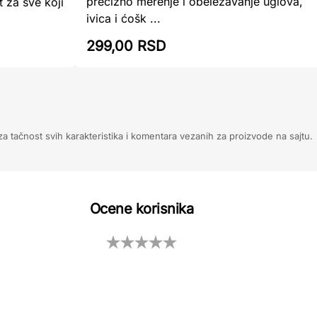
precizno merenje i obeležavanje uglova,
 za sve koji
ivica i ćošk ...
299,00 RSD
 tačnost svih karakteristika i komentara vezanih za proizvode na sajtu.
Ocene korisnika