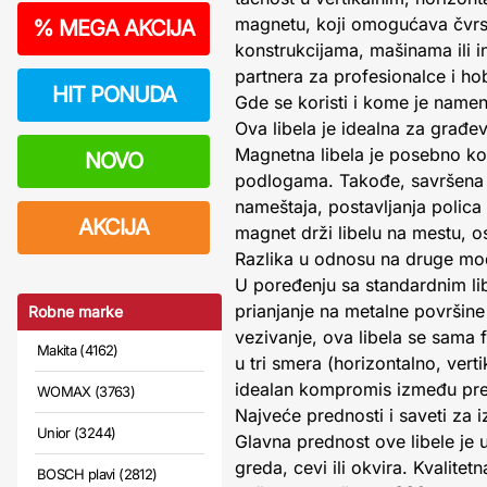
magnetu, koji omogućava čvrsto
%
MEGA AKCIJA
konstrukcijama, mašinama ili i
partnera za profesionalce i hob
HIT PONUDA
Gde se koristi i kome je name
Ova libela je idealna za građev
Magnetna libela je posebno kori
NOVO
podlogama. Takođe, savršena j
nameštaja, postavljanja polica 
AKCIJA
magnet drži libelu na mestu, o
Razlika u odnosu na druge mo
U poređenju sa standardnim l
prianjanje na metalne površine
Robne marke
vezivanje, ova libela se sama 
Makita (4162)
u tri smera (horizontalno, ver
idealan kompromis između pren
WOMAX (3763)
Najveće prednosti i saveti za 
Unior (3244)
Glavna prednost ove libele je
greda, cevi ili okvira. Kvalitet
BOSCH plavi (2812)