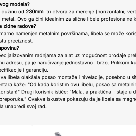
 ovog modela?
ju dužinu od
230mm
, tri otvora za merenje (horizontalni, vert
metal. Ovo ga čini idealnim za slične libele profesionalne k
 za zidne radove?
marno namenjen metalnim površinama, libela se može koristit
stu preciznost.
upovinu?
pecijalizovanim radnjama za alat uz mogućnost prodaje pre
u adresu, pa je naručivanje jednostavno i brzo. Prilikom 
ifikacije i garanciju.
e ova libela olakšala posao montaže i nivelacije, posebno u 
tara kaže: "Od kada koristim ovu libelu, posao sa metalnim
 koristan!" Drugi korisnik ističe: "Mala, a praktična – staje u
 preporuka." Ovakva iskustva pokazuju da je libela sa ma
 da unapredi svoj rad.