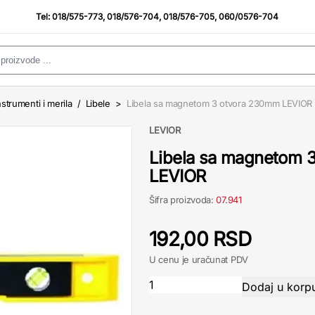
Tel:
018/575-773
,
018/576-704
,
018/576-705
,
060/0576-704
strumenti i merila
/
Libele
>
Libela sa magnetom 3 otvora 230mm LEVIOR
LEVIOR
Libela sa magnetom 
LEVIOR
Šifra proizvoda:
07.941
192,00 RSD
U cenu je uračunat PDV