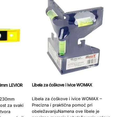
Libela za ćoškove i ivice WOMAX
30mm LEVIOR
Libela za ćoškove i ivice WOMAX –
a 230mm
Precizna i praktična pomoć pri
ost za svaki
obeležavanjuNamena ove libele je
tvora