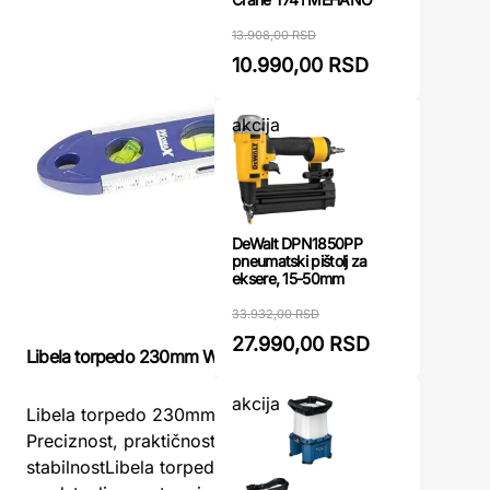
13.908,00 RSD
10.990,00 RSD
akcija
DeWalt DPN1850PP
pneumatski pištolj za
eksere, 15-50mm
33.932,00 RSD
27.990,00 RSD
Libela torpedo 230mm WOMAX
Libela To
akcija
Libela torpedo 230mm WOMAX –
Libela T
Preciznost, praktičnost i magnetna
precizno 
stabilnostLibela torpedo 230mm WOMAX
projektu