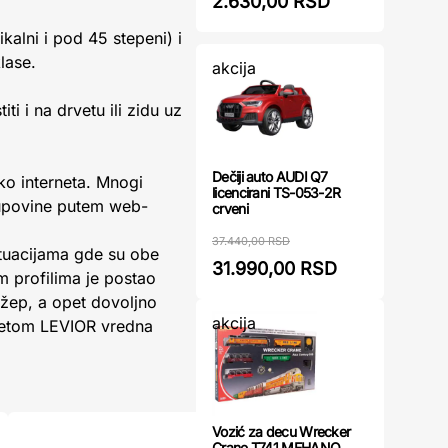
2.630,00 RSD
ikalni i pod 45 stepeni) i
lase.
akcija
i i na drvetu ili zidu uz
Dečiji auto AUDI Q7
ko interneta. Mnogi
licencirani TS-053-2R
kupovine putem web-
crveni
37.440,00 RSD
situacijama gde su obe
31.990,00 RSD
 profilima je postao
 džep, a opet dovoljno
akcija
gnetom LEVIOR vredna
Vozić za decu Wrecker
Crane T741 MEHANO