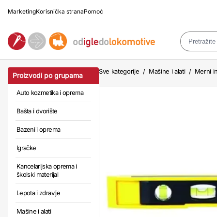
Marketing
Korisnička strana
Pomoć
Sve kategorije
/
Mašine i alati
/
Merni in
Proizvodi po grupama
Auto kozmetika i oprema
Bašta i dvorište
Bazeni i oprema
Igračke
Kancelarijska oprema i
školski materijal
Lepota i zdravlje
Mašine i alati