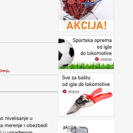
iženju
 nivelisanje u
kša merenje i obezbedi
akcija
eži u ugrađenom