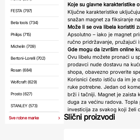
Koje su glavne karakteristike
FESTA (797)
Ključne karakteristike uključu
snažan magnet za fiksiranje na 
Beta tools (734)
Može li se ova libela koristiti
Apsolutno – iako je magnet pri
Philips (715)
ručno pridržavanje, pružajući i
Michelin (709)
Gde mogu da izvršim online k
Ovu libelu možete pronaći u s
Bertoni-Lorelli (702)
prodavci nude dostavu na kućn
Rosan (684)
shopa, obavezno proverite spec
Korisnici često ističu da im j
Wolfcraft (629)
ruke potrebne. Jedan od komen
Prosto (627)
brži i tačniji. Magnet je zaista
duga za većinu radova. Topla
STANLEY (573)
investicija za svakog koji želi
Slični proizvodi
Sve robne marke