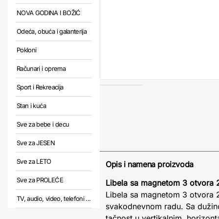
NOVA GODINA I BOŽIĆ
Odeća, obuća i galanterija
Pokloni
Računari i oprema
Sport i Rekreacija
Stan i kuća
Sve za bebe i decu
Sve za JESEN
Sve za LETO
Opis i namena proizvoda
Sve za PROLEĆE
Libela sa magnetom 3 otvor
Libela sa magnetom 3 otvora 2
TV, audio, video, telefoni ...
svakodnevnom radu. Sa duži
tačnost u vertikalnim, horizo