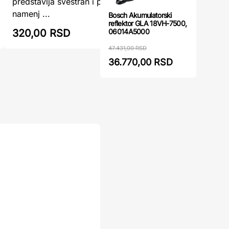
predstavlja svestran i pouzdan merni alat,
TOPEX je 
namenj ...
Bosch Akumulatorski
reflektor GLA 18VH-7500,
06014A5000
320,00 RSD
335,00
47.431,00 RSD
36.770,00 RSD