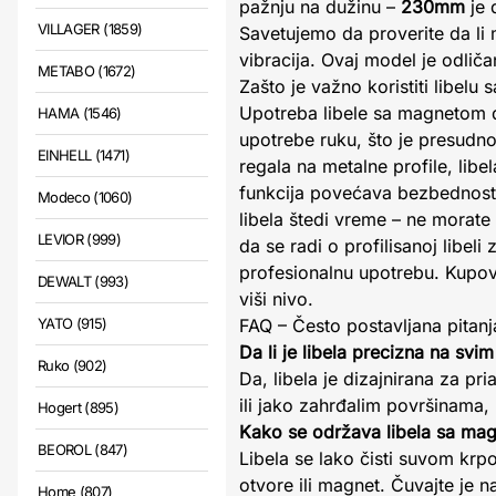
pažnju na dužinu –
230mm
je 
VILLAGER (1859)
Savetujemo da proverite da li 
vibracija. Ovaj model je odliča
METABO (1672)
Zašto je važno koristiti libel
Upotreba libele sa magnetom 
HAMA (1546)
upotrebe ruku, što je presudno
EINHELL (1471)
regala na metalne profile, libe
funkcija povećava bezbednost 
Modeco (1060)
libela štedi vreme – ne morate
LEVIOR (999)
da se radi o profilisanoj libe
profesionalnu upotrebu. Kupov
DEWALT (993)
viši nivo.
YATO (915)
FAQ – Često postavljana pitanj
Da li je libela precizna na svi
Ruko (902)
Da, libela je dizajnirana za pr
ili jako zahrđalim površinama,
Hogert (895)
Kako se održava libela sa ma
BEOROL (847)
Libela se lako čisti suvom krp
otvore ili magnet. Čuvajte je
Home (807)