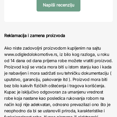
Napiši recenziju
Reklamacija i zamena proizvoda
Ako niste zadovoljni proizvodom kupljenim na sajtu
www.odigledolokomotive.rs, iz bilo kog razloga, u roku
od 14 dana od dana prijema robe možete vratiti proizvod.
Proizvod koji se vraća mora biti u istom stanju kao i kada
je nabavljen i mora sadržati svu tehničku dokumentaciju (
uputstvo, garanciju, pakovanje itd ). Proizvod mora biti
bez bilo kakvih fizičkih oštećenja i tragova korišćenja.
Kupac je isključivo odgovoran za umanjenu vrednost
robe koja nastane kao posledica rukovanja robom na
način koji nije adekvatan, odnosno prevazilazi ono što je
neophodno da bi se ustanovili priroda, karakteristike i