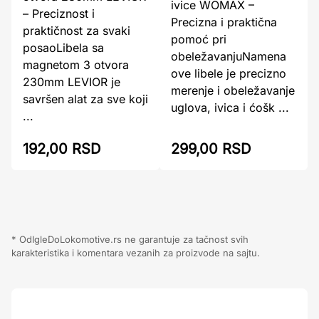
ivice WOMAX –
– Preciznost i
Precizna i praktična
praktičnost za svaki
pomoć pri
posaoLibela sa
obeležavanjuNamena
magnetom 3 otvora
ove libele je precizno
230mm LEVIOR je
merenje i obeležavanje
savršen alat za sve koji
uglova, ivica i ćošk ...
...
299,00 RSD
192,00 RSD
* OdIgleDoLokomotive.rs ne garantuje za tačnost svih
karakteristika i komentara vezanih za proizvode na sajtu.