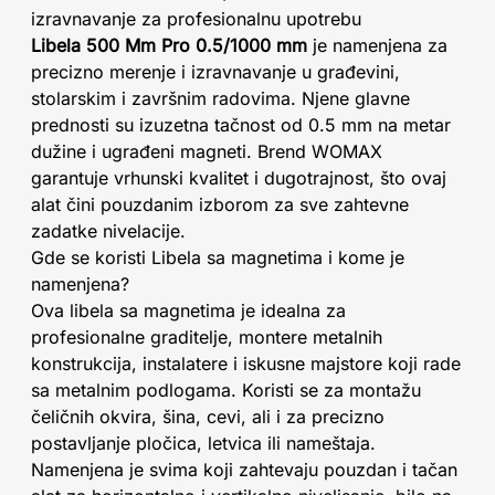
izravnavanje za profesionalnu upotrebu
Libela 500 Mm Pro 0.5/1000 mm
je namenjena za
precizno merenje i izravnavanje u građevini,
stolarskim i završnim radovima. Njene glavne
prednosti su izuzetna tačnost od 0.5 mm na metar
dužine i ugrađeni magneti. Brend WOMAX
garantuje vrhunski kvalitet i dugotrajnost, što ovaj
alat čini pouzdanim izborom za sve zahtevne
zadatke nivelacije.
Gde se koristi Libela sa magnetima i kome je
namenjena?
Ova libela sa magnetima je idealna za
profesionalne graditelje, montere metalnih
konstrukcija, instalatere i iskusne majstore koji rade
sa metalnim podlogama. Koristi se za montažu
čeličnih okvira, šina, cevi, ali i za precizno
postavljanje pločica, letvica ili nameštaja.
Namenjena je svima koji zahtevaju pouzdan i tačan