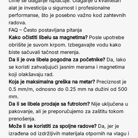
čime se ulaganje isplaćuje. Ulaganje u kvalitetan
alat je investicija u sigurnost i profesionalne
performanse, što je posebno važno kod zahtevnih
radova.
FAQ – Često postavljana pitanja
Kako očistiti libelu sa magnetima?
Posle upotrebe
obrišite je suvom krpom. Izbegavajte vodu kako
biste sačuvali tačnost merenja.
Da li je ova libela pogodna za početnike?
Da, lako
se koristi zahvaljujući jasnim merama i magnetima
koji olakšavaju rad.
Koja je maksimalna greška na metar?
Preciznost je
0.5 mm/m, odnosno do 0.25 mm na dužini od 500
mm.
Da li se libela prodaje sa futrolom?
Nije uključena u
pakovanje, ali je preporučujemo za zaštitu tokom
prenošenja.
Može li se koristiti za spoljne radove?
Da, jer je
izrađena od izdržljivih materijala otpornih na vlagu i