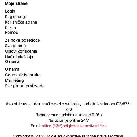
Moje strane
Login
Registracija
Korisnička strana
Korpa
Pomoć
Za nove posetioce
Sva pomoć
Uslovi korišćenja
Načini plaćanja
O nama
O nama
Cenovnik isporuke
Marketing
Sve grupe proizvoda
Ako niste uspeli da naručite preko websajta, probajte telefonom 018/575-
773
Radno vreme: radnim danima od 9-16h
Naručivanje online 24/7
Email:
office (*@*)odigledolokomotive(*.*)rs
Copyright © 2026 OdIgleDoLokomotive.rs ® Sva prava zadržana.