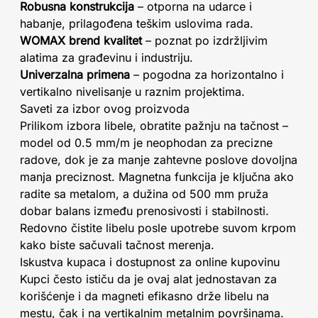
Robusna konstrukcija
– otporna na udarce i
habanje, prilagođena teškim uslovima rada.
WOMAX brend kvalitet
– poznat po izdržljivim
alatima za građevinu i industriju.
Univerzalna primena
– pogodna za horizontalno i
vertikalno nivelisanje u raznim projektima.
Saveti za izbor ovog proizvoda
Prilikom izbora libele, obratite pažnju na tačnost –
model od 0.5 mm/m je neophodan za precizne
radove, dok je za manje zahtevne poslove dovoljna
manja preciznost. Magnetna funkcija je ključna ako
radite sa metalom, a dužina od 500 mm pruža
dobar balans između prenosivosti i stabilnosti.
Redovno čistite libelu posle upotrebe suvom krpom
kako biste sačuvali tačnost merenja.
Iskustva kupaca i dostupnost za online kupovinu
Kupci često ističu da je ovaj alat jednostavan za
korišćenje i da magneti efikasno drže libelu na
mestu, čak i na vertikalnim metalnim površinama.