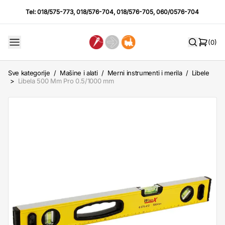
Tel:
018/575-773
,
018/576-704
,
018/576-705
,
060/0576-704
(0)
Sve kategorije
/
Mašine i alati
/
Merni instrumenti i merila
/
Libele
>
Libela 500 Mm Pro 0.5/1000 mm