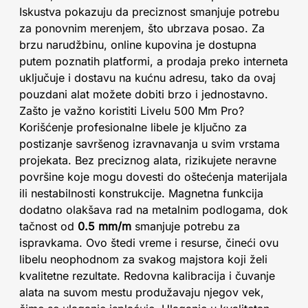
Iskustva pokazuju da preciznost smanjuje potrebu
za ponovnim merenjem, što ubrzava posao. Za
brzu narudžbinu, online kupovina je dostupna
putem poznatih platformi, a prodaja preko interneta
uključuje i dostavu na kućnu adresu, tako da ovaj
pouzdani alat možete dobiti brzo i jednostavno.
Zašto je važno koristiti Livelu 500 Mm Pro?
Korišćenje profesionalne libele je ključno za
postizanje savršenog izravnavanja u svim vrstama
projekata. Bez preciznog alata, rizikujete neravne
površine koje mogu dovesti do oštećenja materijala
ili nestabilnosti konstrukcije. Magnetna funkcija
dodatno olakšava rad na metalnim podlogama, dok
tačnost od
0.5 mm/m
smanjuje potrebu za
ispravkama. Ovo štedi vreme i resurse, čineći ovu
libelu neophodnom za svakog majstora koji želi
kvalitetne rezultate. Redovna kalibracija i čuvanje
alata na suvom mestu produžavaju njegov vek,