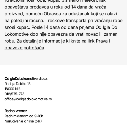
funkcionalnost robe. Kupac pismeno ili elektronski
obaveštava prodavca u roku od 14 dana da vraća
proizvod, pomoću Obrasca za odustanak koji se nalazi
na poledjini računa. Troškove transporta pri vraćanju robe
snosi kupac. Posle 14 dana od dana prijema Od Igle Do
Lokomotive doo nije obavezna da vrati novac ili zameni
robu. Za detaljnije informacije kliknite na link
Prava i
obaveze potrošača
OdIgleDoLokomotive d.o.o.
Radoja Dakića 18
18000 Niš
018/575-773
office@odigledolokomotive.rs
Radno vreme:
Radnim danom od 9-16h
Naručivanje online 24/7