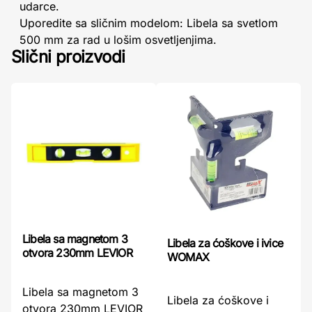
udarce.
Uporedite sa sličnim modelom: Libela sa svetlom
500 mm za rad u lošim osvetljenjima.
Slični proizvodi
Libela sa magnetom 3
Libela za ćoškove i ivice
otvora 230mm LEVIOR
WOMAX
Libela sa magnetom 3
Libela za ćoškove i
otvora 230mm LEVIOR