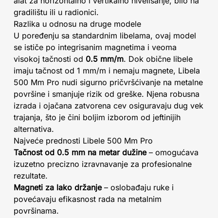
alat za horizontalno i vertikalno nivelisanje, bilo na
gradilištu ili u radionici.
Razlika u odnosu na druge modele
U poređenju sa standardnim libelama, ovaj model
se ističe po integrisanim magnetima i veoma
visokoj tačnosti od
0.5 mm/m
. Dok obične libele
imaju tačnost od 1 mm/m i nemaju magnete, Libela
500 Mm Pro nudi sigurno pričvršćivanje na metalne
površine i smanjuje rizik od greške. Njena robusna
izrada i ojačana zatvorena cev osiguravaju dug vek
trajanja, što je čini boljim izborom od jeftinijih
alternativa.
Najveće prednosti Libele 500 Mm Pro
Tačnost od 0.5 mm na metar dužine
– omogućava
izuzetno precizno izravnavanje za profesionalne
rezultate.
Magneti za lako držanje
– oslobađaju ruke i
povećavaju efikasnost rada na metalnim
površinama.