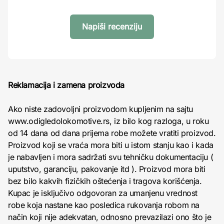
Napiši recenziju
Reklamacija i zamena proizvoda
Ako niste zadovoljni proizvodom kupljenim na sajtu
www.odigledolokomotive.rs, iz bilo kog razloga, u roku
od 14 dana od dana prijema robe možete vratiti proizvod.
Proizvod koji se vraća mora biti u istom stanju kao i kada
je nabavljen i mora sadržati svu tehničku dokumentaciju (
uputstvo, garanciju, pakovanje itd ). Proizvod mora biti
bez bilo kakvih fizičkih oštećenja i tragova korišćenja.
Kupac je isključivo odgovoran za umanjenu vrednost
robe koja nastane kao posledica rukovanja robom na
način koji nije adekvatan, odnosno prevazilazi ono što je