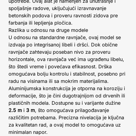
upotrebe. Ovaj alat je namenjen za unutrašnje i
spoljašnje radove, uključujući izravnavanje
betonskih podova i proveru ravnosti zidova pre
farbanja ili lepljenja pločica.
Razlika u odnosu na druge modele
U odnosu na standardne ravnjače, ovaj model se
izdvaja po integrisanoj libeli i dršci. Dok obične
ravnjače zahtevaju poseban nivo za proveru
horizontale, ova ravnjača već ima ugrađenu libelu,
što štedi vreme i povećava efikasnost. Drška
omogućava bolju kontrolu i stabilnost, posebno pri
radu na visinama ili sa mokrim materijalima.
Aluminijumska konstrukcija je otporna na koroziju i
deformacije, što je čini dugotrajnijom od drvenih ili
plastičnih modela. Dostupne su i varijante dužine
2.5 m
i
3 m
, što omogućava prilagođavanje
različitim potrebama. Precizna nivelacija je ključna
za kvalitetan rad, a ovaj model to omogućava uz
minimalan napor.