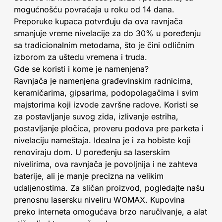
mogućnošću povraćaja u roku od 14 dana.
Preporuke kupaca potvrđuju da ova ravnjača
smanjuje vreme nivelacije za do 30% u poređenju
sa tradicionalnim metodama, što je čini odličnim
izborom za uštedu vremena i truda.
Gde se koristi i kome je namenjena?
Ravnjača je namenjena građevinskim radnicima,
keramičarima, gipsarima, podopolagačima i svim
majstorima koji izvode završne radove. Koristi se
za postavljanje suvog zida, izlivanje estriha,
postavljanje pločica, proveru podova pre parketa i
nivelaciju nameštaja. Idealna je i za hobiste koji
renoviraju dom. U poređenju sa laserskim
nivelirima, ova ravnjača je povoljnija i ne zahteva
baterije, ali je manje precizna na velikim
udaljenostima. Za sličan proizvod, pogledajte našu
prenosnu lasersku niveliru WOMAX. Kupovina
preko interneta omogućava brzo naručivanje, a alat