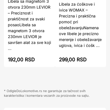
Libela sa magnetom 3
Libela za ćoškove i
otvora 230mm LEVIOR
ivice WOMAX –
– Preciznost i
Precizna i praktična
praktičnost za svaki
pomoć pri
posaoLibela sa
obeležavanjuNamena
magnetom 3 otvora
ove libele je precizno
230mm LEVIOR je
merenje i obeležavanje
savršen alat za sve koji
uglova, ivica i ćošk ...
...
299,00 RSD
192,00 RSD
* OdIgleDoLokomotive.rs ne garantuje za tačnost svih
karakteristika i komentara vezanih za proizvode na sajtu.