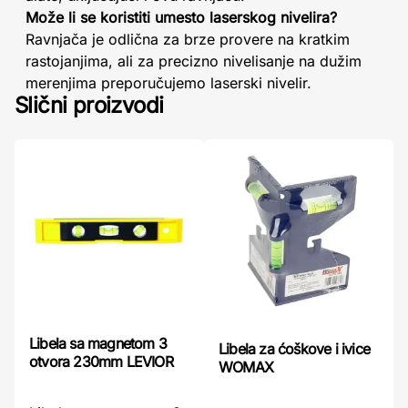
Može li se koristiti umesto laserskog nivelira?
Ravnjača je odlična za brze provere na kratkim
rastojanjima, ali za precizno nivelisanje na dužim
merenjima preporučujemo laserski nivelir.
Slični proizvodi
Libela sa magnetom 3
Libela za ćoškove i ivice
otvora 230mm LEVIOR
WOMAX