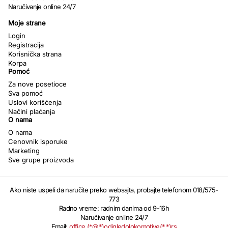
Naručivanje online 24/7
Moje strane
Login
Registracija
Korisnička strana
Korpa
Pomoć
Za nove posetioce
Sva pomoć
Uslovi korišćenja
Načini plaćanja
O nama
O nama
Cenovnik isporuke
Marketing
Sve grupe proizvoda
Ako niste uspeli da naručite preko websajta, probajte telefonom 018/575-
773
Radno vreme: radnim danima od 9-16h
Naručivanje online 24/7
Email:
office (*@*)odigledolokomotive(*.*)rs