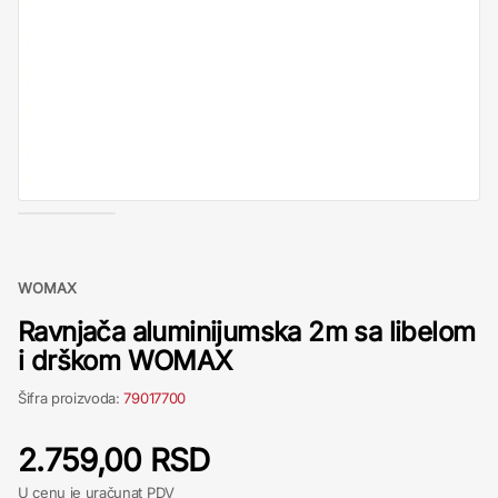
WOMAX
Ravnjača aluminijumska 2m sa libelom
i drškom WOMAX
Šifra proizvoda:
79017700
2.759,00 RSD
U cenu je uračunat PDV