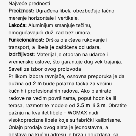
Najveće prednosti
Preciznost:
Ugrađena libela obezbeđuje tačno
merenje horizontale i vertikale.
Lakoća:
Aluminijum smanjuje težinu,
omogućavajući duži rad bez umora.
Funkcionalnost:
Drška olakšava rukovanje i
transport, a libela je zaštićena od udara.
Izdržljivost:
Materijal je otporan na udarce i
vremenske uslove, što garantuje dug vek trajanja.
Saveti za izbor ovog proizvoda
Prilikom izbora ravnjače, osnovna preporuka je da
dužina od
2 m
bude polazna tačka za većinu
kućnih i profesionalnih radova. Ako planirate
radove na većim površinama, poput hodnika ili
terasa, razmotrite modele od
2.5 m
ili
3 m
. Obratite
pažnju na kvalitet libele – WOMAX nudi
visokoprecizne libele koje su fabrički kalibrisane.
Onlajn prodaja ovog alata je jednostavna, a
dostava na kućnu adresu je brza i pouzdana, sa