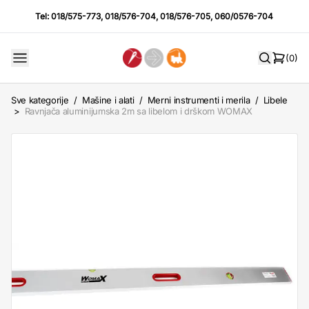
Tel:
018/575-773
,
018/576-704
,
018/576-705
,
060/0576-704
(0)
Sve kategorije
/
Mašine i alati
/
Merni instrumenti i merila
/
Libele
>
Ravnjača aluminijumska 2m sa libelom i drškom WOMAX