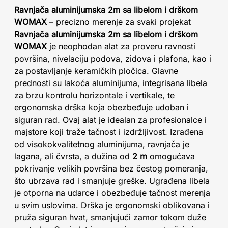
Ravnjača aluminijumska 2m sa libelom i drškom
WOMAX
– precizno merenje za svaki projekat
Ravnjača aluminijumska 2m sa libelom i drškom
WOMAX
je neophodan alat za proveru ravnosti
površina, nivelaciju podova, zidova i plafona, kao i
za postavljanje keramičkih pločica. Glavne
prednosti su lakoća aluminijuma, integrisana libela
za brzu kontrolu horizontale i vertikale, te
ergonomska drška koja obezbeđuje udoban i
siguran rad. Ovaj alat je idealan za profesionalce i
majstore koji traže tačnost i izdržljivost. Izrađena
od visokokvalitetnog aluminijuma, ravnjača je
lagana, ali čvrsta, a dužina od
2 m
omogućava
pokrivanje velikih površina bez čestog pomeranja,
što ubrzava rad i smanjuje greške. Ugrađena libela
je otporna na udarce i obezbeđuje tačnost merenja
u svim uslovima. Drška je ergonomski oblikovana i
pruža siguran hvat, smanjujući zamor tokom duže