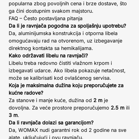
popularna zbog povoljnih cena i brze dostave, što
ga čini dostupnim svakom majstoru.
FAQ – Često postavljana pitanja
Da li je ravnjača pogodna za spoljašnju upotrebu?
Da, aluminijumska konstrukcija i otporna libela
omogućavaju rad na otvorenom, uz izbegavanje
direktnog kontakta sa hemikalijama.
Kako održavati libelu na ravnjači?
Libelu treba redovno čistiti vlažnom krpom i
izbegavati udarce. Ako libela pokazuje netačnost,
može se kalibrisati kod ovlašćenog servisa.
Koja je maksimalna dužina koju preporučujete za
kućne radove?
Za stanove i manje kuće, dužina od
2 m
je
dovoljna. Za veće prostore preporučujemo
2.5 m
ili
3 m
.
Da li ravnjača dolazi sa garancijom?
Da, WOMAX nudi garantni rok od 2 godine na sve
alate, uključujući i ovu ravnjaču.