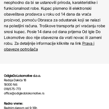
neophodno da bi se ustanovili priroda, karakteristike i
funkcionalnost robe. Kupac pismeno ili elektronski
obaveštava prodavca u roku od 14 dana da vraća
proizvod, pomoću Obrasca za odustanak koji se nalazi
na poledjini računa. Troškove transporta pri vraćanju robe
snosi kupac. Posle 14 dana od dana prijema Od Igle Do
Lokomotive doo nije obavezna da vrati novac ili zameni
robu. Za detaljnije informacije kliknite na link
Prava i
obaveze potrošača
OdIgleDoLokomotive d.o.o.
Radoja Dakića 18
18000 Niš
018/575-773
office@odigledolokomotive.rs
Radno vreme:
Radnim danom od 9-16h