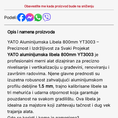
Obavestite me kada proizvod bude na sniženju
Podeli:
Opis i namena proizvoda
YATO Aluminijumska Libela 800mm YT3003 –
Preciznost i Izdržljivost za Svaki Projekat
YATO aluminijumska libela 800mm YT3003
je
profesionalni merni alat dizajniran za precizno
nivelisanje i vertikalizaciju u građevini, renoviranju i
završnim radovima. Njene glavne prednosti su
izuzetna robusnost zahvaljujući aluminijumskom
profilu debljine
1.5 mm
, trajno kalibrisane libele sa
tri mehurića i udarna otpornost koja garantuje
pouzdanost na svakom gradilištu. Ova libela je
idealna za majstore koji zahtevaju tačnost i dug vek
trajanja alata.
Gde se koristi i kome je namenjena?