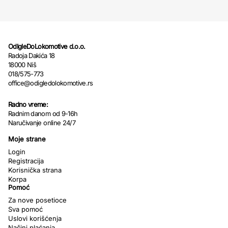
OdIgleDoLokomotive d.o.o.
Radoja Dakića 18
18000 Niš
018/575-773
office@odigledolokomotive.rs
Radno vreme:
Radnim danom od 9-16h
Naručivanje online 24/7
Moje strane
Login
Registracija
Korisnička strana
Korpa
Pomoć
Za nove posetioce
Sva pomoć
Uslovi korišćenja
Načini plaćanja