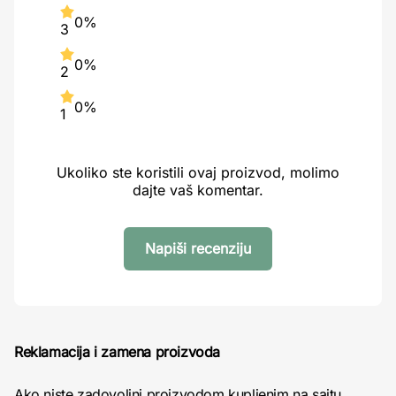
0%
3
0%
2
0%
1
Ukoliko ste koristili ovaj proizvod, molimo
dajte vaš komentar.
Napiši recenziju
Reklamacija i zamena proizvoda
Ako niste zadovoljni proizvodom kupljenim na sajtu