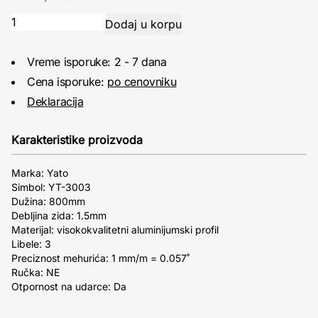
Vreme isporuke: 2 - 7 dana
Cena isporuke:
po cenovniku
Deklaracija
Karakteristike proizvoda
Marka: Yato
Simbol: YT-3003
Dužina: 800mm
Debljina zida: 1.5mm
Materijal: visokokvalitetni aluminijumski profil
Libele: 3
Preciznost mehurića: 1 mm/m = 0.057˚
Ručka: NE
Otpornost na udarce: Da