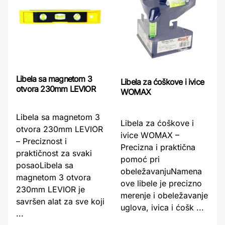
Libela sa magnetom 3
Libela za ćoškove i ivice
otvora 230mm LEVIOR
WOMAX
Libela sa magnetom 3
Libela za ćoškove i
otvora 230mm LEVIOR
ivice WOMAX –
– Preciznost i
Precizna i praktična
praktičnost za svaki
pomoć pri
posaoLibela sa
obeležavanjuNamena
magnetom 3 otvora
ove libele je precizno
230mm LEVIOR je
merenje i obeležavanje
savršen alat za sve koji
uglova, ivica i ćošk ...
...