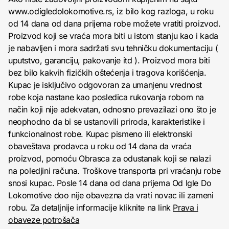
www.odigledolokomotive.rs, iz bilo kog razloga, u roku
od 14 dana od dana prijema robe možete vratiti proizvod.
Proizvod koji se vraća mora biti u istom stanju kao i kada
je nabavljen i mora sadržati svu tehničku dokumentaciju (
uputstvo, garanciju, pakovanje itd ). Proizvod mora biti
bez bilo kakvih fizičkih oštećenja i tragova korišćenja.
Kupac je isključivo odgovoran za umanjenu vrednost
robe koja nastane kao posledica rukovanja robom na
način koji nije adekvatan, odnosno prevazilazi ono što je
neophodno da bi se ustanovili priroda, karakteristike i
funkcionalnost robe. Kupac pismeno ili elektronski
obaveštava prodavca u roku od 14 dana da vraća
proizvod, pomoću Obrasca za odustanak koji se nalazi
na poledjini računa. Troškove transporta pri vraćanju robe
snosi kupac. Posle 14 dana od dana prijema Od Igle Do
Lokomotive doo nije obavezna da vrati novac ili zameni
robu. Za detaljnije informacije kliknite na link
Prava i
obaveze potrošača