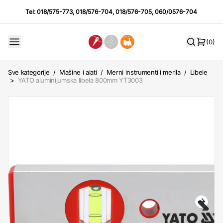
Tel:
018/575-773
,
018/576-704
,
018/576-705
,
060/0576-704
(0)
Sve kategorije
/
Mašine i alati
/
Merni instrumenti i merila
/
Libele
>
YATO aluminijumska libela 800mm YT3003