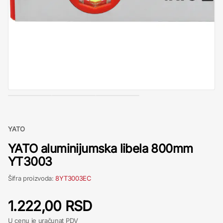
YATO
YATO aluminijumska libela 800mm
YT3003
Šifra proizvoda:
8YT3003EC
1.222,00 RSD
U cenu je uračunat PDV