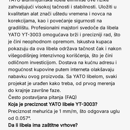
zahvaljujući visokoj tačnosti i stabilnosti. Uložiti u
kvalitetan alat znači uštedu vremena i novca na
korekcijama, kao i povećanje sigurnosti na
gradilištu. Profesionalni majstori svedoče da libela
YATO YT-3003 omogućava brži i precizniji rad, što
je čini neophodnom opremom. Iskustva kupaca
pokazuju da ova libela održava tačnost čak i nakon
višegodišnjeg intenzivnog korišćenja, što je čini
odličnom investicijom. Dostava na kućnu adresu i
mogućnost kupovine putem interneta olakšavaju
nabavku ovog proizvoda. Sa YATO libelom, svaki
projekat je urađen kako treba, od prvog merenja
do krajnje završne faze.
Često postavljana pitanja (FAQ)
Koja je preciznost YATO libele YT-3003?
Preciznost mehurića je 1 mm/m, što odgovara uglu
od 0.057°.
Da li libela ima zaštitne vrhove?