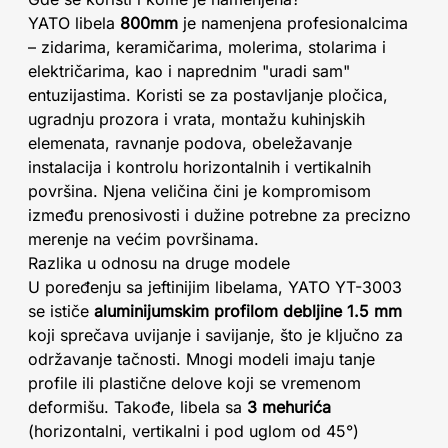
YATO libela
800mm
je namenjena profesionalcima
– zidarima, keramičarima, molerima, stolarima i
električarima, kao i naprednim "uradi sam"
entuzijastima. Koristi se za postavljanje pločica,
ugradnju prozora i vrata, montažu kuhinjskih
elemenata, ravnanje podova, obeležavanje
instalacija i kontrolu horizontalnih i vertikalnih
površina. Njena veličina čini je kompromisom
između prenosivosti i dužine potrebne za precizno
merenje na većim površinama.
Razlika u odnosu na druge modele
U poređenju sa jeftinijim libelama, YATO YT-3003
se ističe
aluminijumskim profilom debljine 1.5 mm
koji sprečava uvijanje i savijanje, što je ključno za
održavanje tačnosti. Mnogi modeli imaju tanje
profile ili plastične delove koji se vremenom
deformišu. Takođe, libela sa
3 mehurića
(horizontalni, vertikalni i pod uglom od 45°)