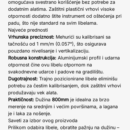
omogućava svestrano korišćenje bez potrebe za
dodatnim alatima. Zaštitni plastični vrhovi visoke
otpornosti dodatno štite instrument od oštećenja pri
padu, što nije standard na svim libelama.
Najveće prednosti
Vrhunska preciznost:
Mehurići su kalibrisani sa
tačnošću od 1 mm/m (0.057°), što osigurava
pouzdano nivelisanje i vertikalizaciju.
Robusna konstrukcija:
Aluminijumski profil i udarna
otpornost čine ovu libelu otpornom na
svakodnevne udarce i padove na gradilištu.
Dugotrajnost:
Trajno pozicionirane libele eliminišu
potrebu za čestim kalibrisanjem, dok zaštitni vrhovi
produžavaju vek alata.
Praktičnost:
Dužina
800mm
je idealna za brzo
merenje na srednjim i većim površinama, a lagana
je i laka za nošenje.
Saveti za izbor ovog proizvoda
Prilikom odabira libele, obratite pažnju na dužinu –