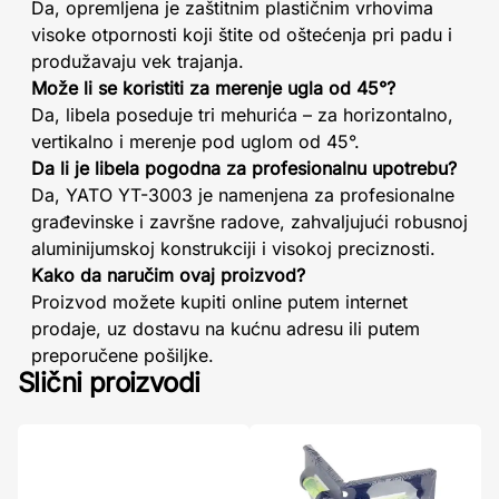
Da, opremljena je zaštitnim plastičnim vrhovima
visoke otpornosti koji štite od oštećenja pri padu i
produžavaju vek trajanja.
Može li se koristiti za merenje ugla od 45°?
Da, libela poseduje tri mehurića – za horizontalno,
vertikalno i merenje pod uglom od 45°.
Da li je libela pogodna za profesionalnu upotrebu?
Da, YATO YT-3003 je namenjena za profesionalne
građevinske i završne radove, zahvaljujući robusnoj
aluminijumskoj konstrukciji i visokoj preciznosti.
Kako da naručim ovaj proizvod?
Proizvod možete kupiti online putem internet
prodaje, uz dostavu na kućnu adresu ili putem
preporučene pošiljke.
Slični proizvodi