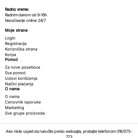
Radno vreme:
Radnim danom od 9-16h
Naručivanje online 24/7
Moje strane
Login
Registracija
Korisnička strana
Korpa
Pomoć
Za nove posetioce
Sva pomoć
Uslovi korišćenja
Načini plaćanja
O nama
O nama
Cenovnik isporuke
Marketing
Sve grupe proizvoda
Ako niste uspeli da naručite preko websajta, probajte telefonom 018/575-
773