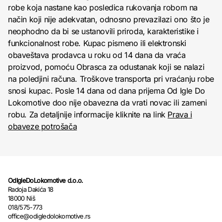
robe koja nastane kao posledica rukovanja robom na
način koji nije adekvatan, odnosno prevazilazi ono što je
neophodno da bi se ustanovili priroda, karakteristike i
funkcionalnost robe. Kupac pismeno ili elektronski
obaveštava prodavca u roku od 14 dana da vraća
proizvod, pomoću Obrasca za odustanak koji se nalazi
na poledjini računa. Troškove transporta pri vraćanju robe
snosi kupac. Posle 14 dana od dana prijema Od Igle Do
Lokomotive doo nije obavezna da vrati novac ili zameni
robu. Za detaljnije informacije kliknite na link
Prava i
obaveze potrošača
OdIgleDoLokomotive d.o.o.
Radoja Dakića 18
18000 Niš
018/575-773
office@odigledolokomotive.rs