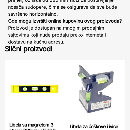
primer, oznaka od 280 mm služi za postavljanje
nosača sudopere, čime se osigurava da sve bude
savršeno horizontalno.
Gde mogu izvršiti online kupovinu ovog proizvoda?
Proizvod je dostupan na mnogim prodajnim
sajtovima koji nude prodaju preko interneta i
dostavu na kućnu adresu.
Slični proizvodi
Libela sa magnetom 3
Libela za ćoškove i ivice