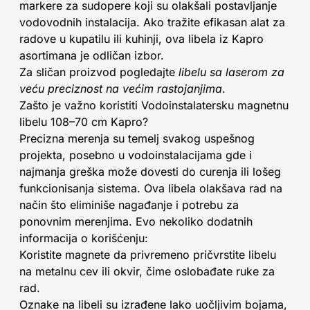
markere za sudopere koji su olakšali postavljanje
vodovodnih instalacija. Ako tražite efikasan alat za
radove u kupatilu ili kuhinji, ova libela iz Kapro
asortimana je odličan izbor.
Za sličan proizvod pogledajte
libelu sa laserom za
veću preciznost na većim rastojanjima
.
Zašto je važno koristiti Vodoinstalatersku magnetnu
libelu 108–70 cm Kapro?
Precizna merenja su temelj svakog uspešnog
projekta, posebno u vodoinstalacijama gde i
najmanja greška može dovesti do curenja ili lošeg
funkcionisanja sistema. Ova libela olakšava rad na
način što eliminiše nagađanje i potrebu za
ponovnim merenjima. Evo nekoliko dodatnih
informacija o korišćenju:
Koristite magnete da privremeno pričvrstite libelu
na metalnu cev ili okvir, čime oslobađate ruke za
rad.
Oznake na libeli su izrađene lako uočljivim bojama,