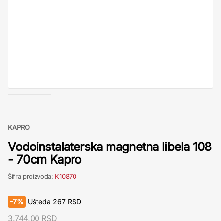
KAPRO
Vodoinstalaterska magnetna libela 108
- 70cm Kapro
Šifra proizvoda:
K10870
-
7%
Ušteda
267
RSD
3.744,00 RSD