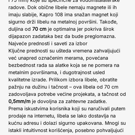
i 75 mm) koje su specifične za vodoinstalaterske
radove. Dok obične libele nemaju magnete ili ih
imaju slabije, Kapro 108 ima snažan magnet koji
sigurno drži libelu na metalnoj površini. Takođe,
duljina od
70 cm
je optimalna jer pokriva širok
dijapazon zadataka bez da bude preglomazna.
Najveće prednosti i saveti za izbor
Ključne prednosti su ušteda vremena zahvaljujući
već unapred označenim merama, povećana
bezbednost rada sa alatke koja se ne pomera na
metalnim površinama, i dugotrajnost usled
kvalitetne izrade. Prilikom izbora libele, obratite
pažnju na dužinu i tačnost – ova libela od 70 cm
zadovoljava potrebe većine projekata, a tačnost od
0,5mm/m
je dovoljna za zahtevne zadatke.
Prema iskustvima korisnika koji su naručivali putem
prodaje na internetu, libela se lako dostavlja na
kućnu adresu i dolazi sigurno upakovana. Mnogi su
istakli intuitivnost korišćenja, posebno pohvaljujući