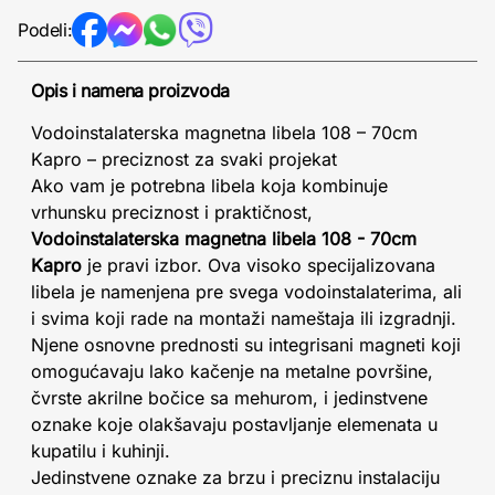
Podeli:
Opis i namena proizvoda
Vodoinstalaterska magnetna libela 108 – 70cm
Kapro – preciznost za svaki projekat
Ako vam je potrebna libela koja kombinuje
vrhunsku preciznost i praktičnost,
Vodoinstalaterska magnetna libela 108 - 70cm
Kapro
je pravi izbor. Ova visoko specijalizovana
libela je namenjena pre svega vodoinstalaterima, ali
i svima koji rade na montaži nameštaja ili izgradnji.
Njene osnovne prednosti su integrisani magneti koji
omogućavaju lako kačenje na metalne površine,
čvrste akrilne bočice sa mehurom, i jedinstvene
oznake koje olakšavaju postavljanje elemenata u
kupatilu i kuhinji.
Jedinstvene oznake za brzu i preciznu instalaciju