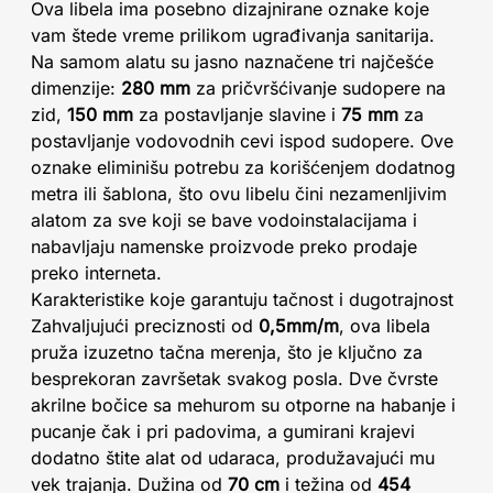
Ova libela ima posebno dizajnirane oznake koje
vam štede vreme prilikom ugrađivanja sanitarija.
Na samom alatu su jasno naznačene tri najčešće
dimenzije:
280 mm
za pričvršćivanje sudopere na
zid,
150 mm
za postavljanje slavine i
75 mm
za
postavljanje vodovodnih cevi ispod sudopere. Ove
oznake eliminišu potrebu za korišćenjem dodatnog
metra ili šablona, što ovu libelu čini nezamenljivim
alatom za sve koji se bave vodoinstalacijama i
nabavljaju namenske proizvode preko prodaje
preko interneta.
Karakteristike koje garantuju tačnost i dugotrajnost
Zahvaljujući preciznosti od
0,5mm/m
, ova libela
pruža izuzetno tačna merenja, što je ključno za
besprekoran završetak svakog posla. Dve čvrste
akrilne bočice sa mehurom su otporne na habanje i
pucanje čak i pri padovima, a gumirani krajevi
dodatno štite alat od udaraca, produžavajući mu
vek trajanja. Dužina od
70 cm
i težina od
454