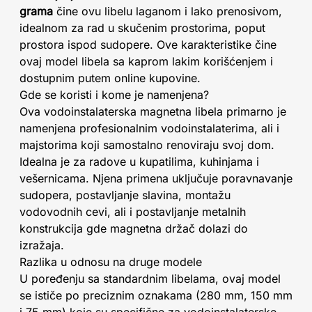
grama
čine ovu libelu laganom i lako prenosivom,
idealnom za rad u skučenim prostorima, poput
prostora ispod sudopere. Ove karakteristike čine
ovaj model libela sa kaprom lakim korišćenjem i
dostupnim putem online kupovine.
Gde se koristi i kome je namenjena?
Ova vodoinstalaterska magnetna libela primarno je
namenjena profesionalnim vodoinstalaterima, ali i
majstorima koji samostalno renoviraju svoj dom.
Idealna je za radove u kupatilima, kuhinjama i
vešernicama. Njena primena uključuje poravnavanje
sudopera, postavljanje slavina, montažu
vodovodnih cevi, ali i postavljanje metalnih
konstrukcija gde magnetna držač dolazi do
izražaja.
Razlika u odnosu na druge modele
U poređenju sa standardnim libelama, ovaj model
se ističe po preciznim oznakama (280 mm, 150 mm