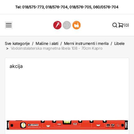
Tel:
018/575-773
,
018/576-704
,
018/576-705
,
060/0576-704
(0)
Sve kategorije
/
Mašine i alati
/
Merni instrumenti i merila
/
Libele
>
Vodoinstalaterska magnetna libela 108 - 70cm Kapro
akcija