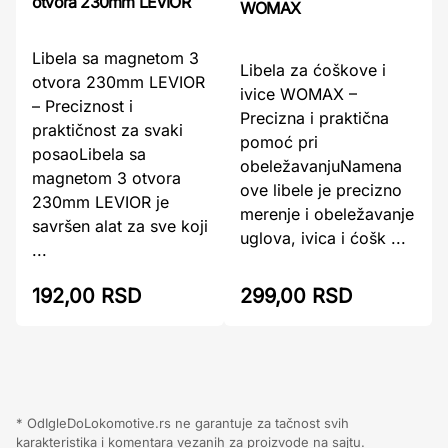
otvora 230mm LEVIOR
WOMAX
Libela sa magnetom 3
Libela za ćoškove i
otvora 230mm LEVIOR
ivice WOMAX –
– Preciznost i
Precizna i praktična
praktičnost za svaki
pomoć pri
posaoLibela sa
obeležavanjuNamena
magnetom 3 otvora
ove libele je precizno
230mm LEVIOR je
merenje i obeležavanje
savršen alat za sve koji
uglova, ivica i ćošk ...
...
299,00 RSD
192,00 RSD
* OdIgleDoLokomotive.rs ne garantuje za tačnost svih
karakteristika i komentara vezanih za proizvode na sajtu.