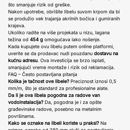
što smanjuje rizik od greške.
Nakon upotrebe, obrišite libelu suvom krpom da bi
se produžio vek trajanja akrilnih bočica i gumiranih
krajeva.
Ukoliko radite na više projekata u nizu, lagana
težina od
454 g
omogućava lako nošenje.
Kada kupujete ovu libelu putem online platformi,
uverite se da prodavac nudi pouzdanu
dostavu na
kućnu adresu
. Ova investicija se brzo isplati,
smanjujući vreme montaže i rizik od reklamacija.
FAQ – Često postavljana pitanja
Kolika je tačnost ove libele?
Preciznost iznosi 0,5
mm/m, što je standard za profesionalne alate.
Da li je ova libela pogodna za radove van
vodoinstalacija?
Da, pogodna je i za opšte
građevinske radove, posebno na metalnim
površinama.
Kako se oznake na libeli koriste u praksi?
Na