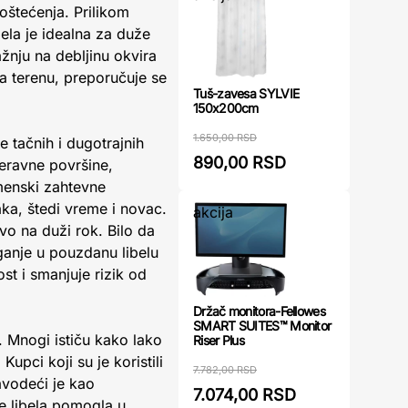
 oštećenja. Prilikom
bela je idealna za duže
žnju na debljinu okvira
 na terenu, preporučuje se
Tuš-zavesa SYLVIE
150x200cm
1.650,00 RSD
 tačnih i dugotrajnih
890,00 RSD
neravne površine,
emenski zahtevne
a, štedi vreme i novac.
akcija
vo na duži rok. Bilo da
aganje u pouzdanu libelu
st i smanjuje rizik od
Držač monitora-Fellowes
SMART SUITES™ Monitor
i. Mnogi ističu kako lako
Riser Plus
upci koji su je koristili
7.782,00 RSD
avodeći je kao
7.074,00 RSD
e libela pomogla u