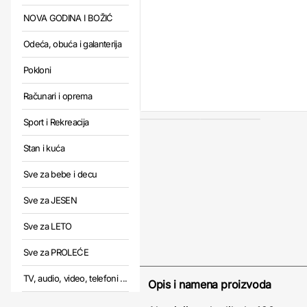
NOVA GODINA I BOŽIĆ
Odeća, obuća i galanterija
Pokloni
Računari i oprema
Sport i Rekreacija
Stan i kuća
Sve za bebe i decu
Sve za JESEN
Sve za LETO
Sve za PROLEĆE
TV, audio, video, telefoni ...
Opis i namena proizvoda