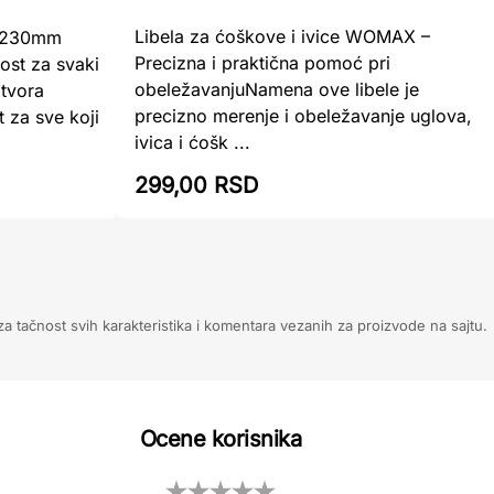
Libela za ćoškove i ivice WOMAX –
a 230mm
Precizna i praktična pomoć pri
ost za svaki
obeležavanjuNamena ove libele je
tvora
precizno merenje i obeležavanje uglova,
 za sve koji
ivica i ćošk ...
299,00 RSD
 tačnost svih karakteristika i komentara vezanih za proizvode na sajtu.
Ocene korisnika