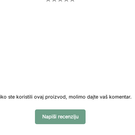
iko ste koristili ovaj proizvod, molimo dajte vaš komentar.
Napiši recenziju