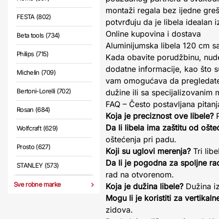
montaži regala bez ijedne greš
FESTA (802)
potvrđuju da je libela idealan 
Online kupovina i dostava
Beta tools (734)
Aluminijumska libela 120 cm s
Philips (715)
Kada obavite porudžbinu, nude
dodatne informacije, kao što s
Michelin (709)
vam omogućava da pregledate s
Bertoni-Lorelli (702)
dužine ili sa specijalizovanim
FAQ – Često postavljana pitanj
Rosan (684)
Koja je preciznost ove libele?
P
Da li libela ima zaštitu od ošte
Wolfcraft (629)
oštećenja pri padu.
Prosto (627)
Koji su uglovi merenja?
Tri lib
Da li je pogodna za spoljne r
STANLEY (573)
rad na otvorenom.
Sve robne marke
Koja je dužina libele?
Dužina i
Mogu li je koristiti za vertikal
zidova.