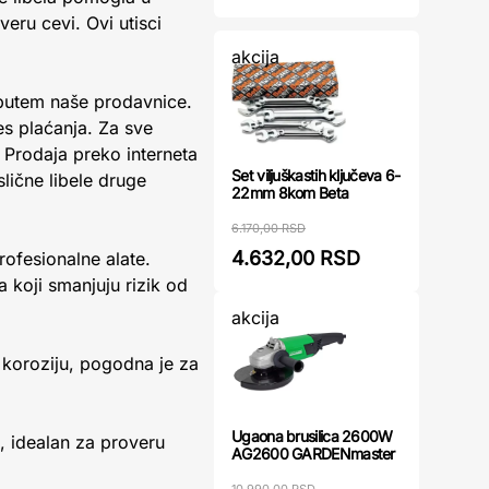
eru cevi. Ovi utisci
akcija
utem naše prodavnice.
s plaćanja. Za sve
 Prodaja preko interneta
Set viljuškastih ključeva 6-
lične libele druge
22mm 8kom Beta
6.170,00 RSD
4.632,00 RSD
rofesionalne alate.
 koji smanjuju rizik od
akcija
koroziju, pogodna je za
Ugaona brusilica 2600W
, idealan za proveru
AG2600 GARDENmaster
10.990,00 RSD