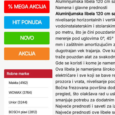
Aluminijumska libela 120 cm sa
%
MEGA AKCIJA
Namena i glavne prednosti
Aluminijumska libela 120 cm s
nivelisanje horizontalnih i ver
HIT PONUDA
vodoinstalaterskim i stolarski
po metru, što je čini pouzdan
NOVO
merenje pod uglovima 0°, 45° i
mm i zaštitnim amortizujućim za
dugotrajan vek trajanja. Ove ka
AKCIJA
traže pouzdan alat za svakod
Gde se koristi i kome je name
Ova libela je namenjena široko
Robne marke
električare i sve koji se bave 
prozora i vrata, nivelisanje 
Makita (4162)
Bočna frezovana površina doda
WOMAX (3764)
pregled, što olakšava rad u us
smanjuje potrebu za dodatnim 
Unior (3244)
Najveće prednosti i saveti za 
Najveće prednosti ove libele su
BOSCH plavi (2812)