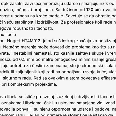
 dok zaštitni završeci amortizuju udarce i smanjuju rizik od
u dužina, tačnost i broj libela. Sa dužinom od
120 cm
, ova li
znost u odnosu na kraće modele. Savetuje se da obratite pa
či veću stabilnost i izdržljivost. Za profesionalce koji rade
gove robusnosti i tačnosti.
nu libelu
poput Hogert HT4M012, je od suštinskog značaja za postizanje
nju. Netačno merenje može dovesti do problema kao što su 
 vrata, i nestabilni namestaj, što kasnije zahteva skupe i vr
znošću od 0.5 mm po metru omogućava minimiziranje grešak
njuje potrebu za čestim zamenama, što je ekonomski isplati
adnik ili zaljubljenik koji radi na poboljšanju svoje kuće, ul
m i sigurnom radu. Rad sa ovakvim alatom povećava efikasno
 pri kompleksnim projektima.
a libela se ističe po svojoj izuzetnoj izdržljivosti i tačnost
 oznakama i libelama, čak i u uslovima smanjene vidljivosti. K
enovacija pohvalili su njenu otpornost na udarce i padove, n
vnom radu. Jedan od primera je stolar koji je istakao da j