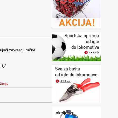
ujući završeci, ručke
 1,3
iženju
akcija