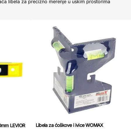
aća libela za precizno merenje u uskim prostorima
Libela za ćoškove i ivice WOMAX
30mm LEVIOR