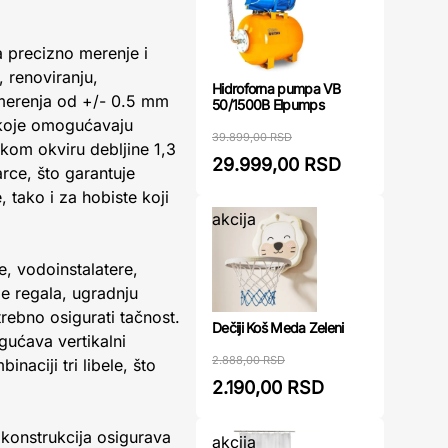
za precizno merenje i
, renoviranju,
Hidroforna pumpa VB
 merenja od +/- 0.5 mm
50/1500B Elpumps
e koje omogućavaju
39.899,00 RSD
skom okviru debljine 1,3
29.999,00 RSD
arce, što garantuje
 tako i za hobiste koji
akcija
e, vodoinstalatere,
je regala, ugradnju
rebno osigurati tačnost.
Dečiji Koš Meda Zeleni
ućava vertikalni
2.888,00 RSD
aciji tri libele, što
2.190,00 RSD
 konstrukcija osigurava
akcija