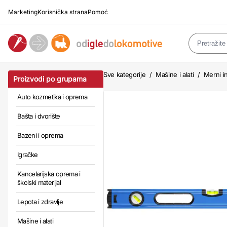
Marketing
Korisnička strana
Pomoć
Sve kategorije
/
Mašine i alati
/
Merni in
Proizvodi po grupama
Auto kozmetika i oprema
Bašta i dvorište
Bazeni i oprema
Igračke
Kancelarijska oprema i
školski materijal
Lepota i zdravlje
Mašine i alati