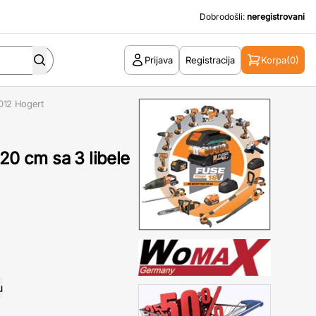
Dobrodošli:
neregistrovani
Prijava
Registracija
Korpa
(0)
M012 Hogert
120 cm sa 3 libele