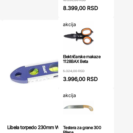
8.399,00 RSD
akcija
Električarske makaze
1128BAX Beta
5.324,00 RSD
3.996,00 RSD
akcija
Libela torpedo 230mm WOMAX
Testera za grane 300
Libela To
Pilana