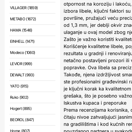
otpornost na koroziju i lakoću,
VILLAGER (1859)
izbora libele, ključni faktori s
površine, pružajući veću preci
METABO (1672)
od 1,3 mm, jer deblji okvir zna
HAMA (1546)
ulaganje u ovaj model zbog nje
Zašto je važno koristiti kvalitet
EINHELL (1471)
Korišćenje kvalitetne libele, 
Modeco (1060)
rezultata u gradnji i renovira
netačno postavljeni prozori ili
LEVIOR (999)
popravke. Ova libela sa preci
Takođe, njena izdržljivost sma
DEWALT (993)
ste profesionalni građevinski r
YATO (915)
je ključni korak ka kvalitetno
grešaka, što je posebno važno
Ruko (902)
Iskustva kupaca i preporuke
Hogert (895)
Prema recenzijama korisnika, ov
čitaju nivoe zahvaljujući jasnim
BEOROL (847)
na gradilištima i kod kućnih r
pouzdanog partnera u svakodne
Home (807)