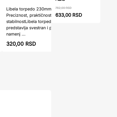
762,00 RSD
Libela torpedo 230mm WOMAX –
Libela T
633,00 RSD
Preciznost, praktičnost i magnetna
precizno 
stabilnostLibela torpedo 230mm WOMAX
projektu
predstavlja svestran i pouzdan merni alat,
TOPEX je 
namenj ...
320,00 RSD
335,00