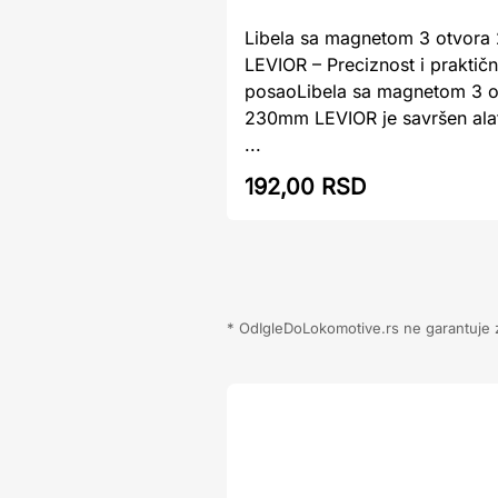
Libela sa magnetom 3 otvor
LEVIOR – Preciznost i praktičn
posaoLibela sa magnetom 3 o
230mm LEVIOR je savršen alat
...
192,00 RSD
* OdIgleDoLokomotive.rs ne garantuje za