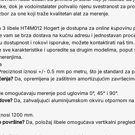
ke, dok je vodoinstalater pohvalio njenu svestranost za prov
izbor za one koji traže kvalitetan alat za merenje.
a 3 libele HT4M012 Hogert je dostupna za
online kupovinu
p
 vam se brza dostava na kućnu adresu i jednostavan proce
u dostupnost i rokovi isporuke, možete kontaktirati naš tim.
ve karakteristike i uporedite sa drugim modelima, poput s
 merenjima.
a
reciznost iznosi +/- 0.5 mm po metru, što je standard za p
ćenja?
Da, opremljena je zaštitnim amortizujućim završecima
ele omogućavaju merenje pod uglovima 0°, 45° i 90°.
adove?
Da, zahvaljujući aluminijumskom okviru otpornom na 
znosi 1200 mm.
ne površine?
Da, položaj libele omogućava vertikalni pregled