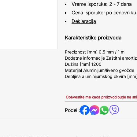
Vreme isporuke: 2 - 7 dana
Cena isporuke:
po cenovniku
Deklaracija
Karakteristike proizvoda
Preciznost [mm] 0,5 mm / 1 m
Dodatne informacije Zaštitni amortiz
Dužina [mm] 1200
Materijal Aluminijum/liveno gvožđe
Debljina aluminijumskog okvira [mm]
Obavestite me kada proizvod bude na sn
Podeli: