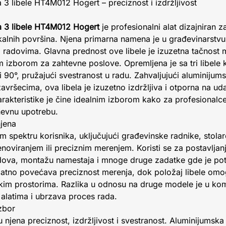
 3 libele HT4M012 Hogert – preciznost i izdržljivost
a 3 libele HT4M012 Hogert
je profesionalni alat dizajniran 
tikalnih površina. Njena primarna namena je u građevinarstvu
m radovima. Glavna prednost ove libele je izuzetna tačnost
im izborom za zahtevne poslove. Opremljena je sa tri libel
 90°, pružajući svestranost u radu. Zahvaljujući aluminijum
vršecima, ova libela je izuzetno izdržljiva i otporna na ud
rakteristike je čine idealnim izborom kako za profesionalce,
nevnu upotrebu.
njena
m spektru korisnika, uključujući građevinske radnike, stolar
renoviranjem ili preciznim merenjem. Koristi se za postavljan
podova, montažu namestaja i mnoge druge zadatke gde je pot
tno povećava preciznost merenja, dok položaj libele omog
kim prostorima. Razlika u odnosu na druge modele je u kombin
alatima i ubrzava proces rada.
izbor
 njena preciznost, izdržljivost i svestranost. Aluminijumska