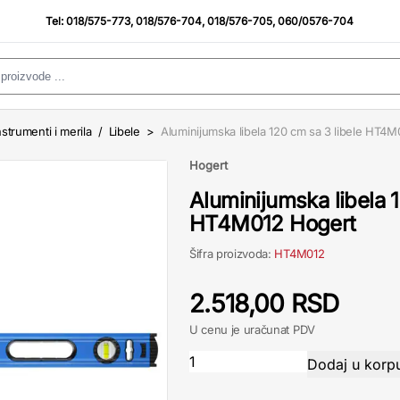
Tel:
018/575-773
,
018/576-704
,
018/576-705
,
060/0576-704
strumenti i merila
/
Libele
>
Aluminijumska libela 120 cm sa 3 libele HT4
Hogert
Aluminijumska libela 
HT4M012 Hogert
Šifra proizvoda:
HT4M012
2.518,00 RSD
U cenu je uračunat PDV