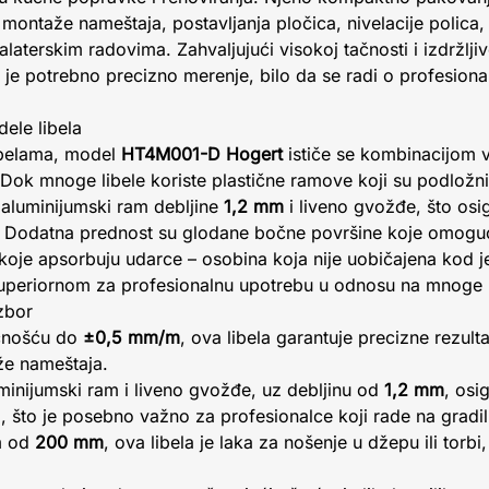
montaže nameštaja, postavljanja pločica, nivelacije polica, 
alaterskim radovima. Zahvaljujući visokoj tačnosti i izdržlji
e je potrebno precizno merenje, bilo da se radi o profesional
ele libela
ibelama, model
HT4M001-D Hogert
ističe se kombinacijom 
i. Dok mnoge libele koriste plastične ramove koji su podložni
 aluminijumski ram debljine
1,2 mm
i liveno gvožđe, što osi
i. Dodatna prednost su glodane bočne površine koje omogu
 koje apsorbuju udarce – osobina koja nije uobičajena kod je
u superiornom za profesionalnu upotrebu u odnosu na mnoge 
izbor
čnošću do
±0,5 mm/m
, ova libela garantuje precizne rezul
že nameštaja.
inijumski ram i liveno gvožđe, uz debljinu od
1,2 mm
, osi
, što je posebno važno za profesionalce koji rade na gradil
m od
200 mm
, ova libela je laka za nošenje u džepu ili torbi