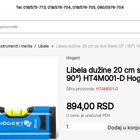
Tel:
018/575-773
,
018/576-704
,
018/576-705
,
060/0576-704
strumenti i merila
/
Libele
>
Libela dužine 20 cm sa dve libele (0° i 90°)
Hogert
Libela dužine 20 cm sa
90°) HT4M001-D Hog
Šifra proizvoda:
HT4M001-D
894,00 RSD
U cenu je uračunat PDV