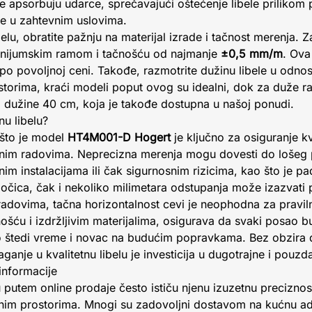
e apsorbuju udarce, sprečavajući oštećenje libele prilikom 
ste u zahtevnim uslovima.
elu, obratite pažnju na materijal izrade i tačnost merenja. 
inijumskim ramom i tačnošću od najmanje
±0,5 mm/m
. Ova
e po povoljnoj ceni. Takođe, razmotrite dužinu libele u odno
storima, kraći modeli poput ovog su idealni, dok za duže r
la dužine 40 cm, koja je takođe dostupna u našoj ponudi.
nu libelu?
 što je model
HT4M001-D Hogert
je ključno za osiguranje kva
nim radovima. Neprecizna merenja mogu dovesti do lošeg po
im instalacijama ili čak sigurnosnim rizicima, kao što je p
ločica, čak i nekoliko milimetara odstupanja može izazvati pu
radovima, tačna horizontalnost cevi je neophodna za pravi
ošću i izdržljivim materijalima, osigurava da svaki posao b
štedi vreme i novac na budućim popravkama. Bez obzira da 
anje u kvalitetnu libelu je investicija u dugotrajne i pouzda
informacije
lu putem online prodaje često ističu njenu izuzetnu preciznos
nim prostorima. Mnogi su zadovoljni dostavom na kućnu adr