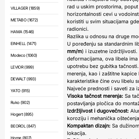
rad u uskim prostorima, poput 
VILLAGER (1859)
horizontalnosti cevi u vodoinst
METABO (1672)
koristiti u svim situacijama gd
radionici.
HAMA (1546)
Razlika u odnosu na druge mod
U poređenju sa standardnim l
EINHELL (1471)
mm/m
) i izuzetne izdržljivost
Modeco (1060)
deformacijama, ova libela ima
upotrebu bez gubitka tačnost
LEVIOR (999)
merenja, kao i zaštitne kapice
DEWALT (993)
karakteristike čine ovu libel
Najveće prednosti i saveti za 
YATO (915)
Visoka tačnost merenja:
Sa ta
Ruko (902)
postavljanja pločica do monta
Izdržljivost i dugovečnost:
Alum
Hogert (895)
koroziju i mehanička oštećenja
Kompaktan dizajn:
Sa dužino
BEOROL (847)
lokacija.
Home (807)