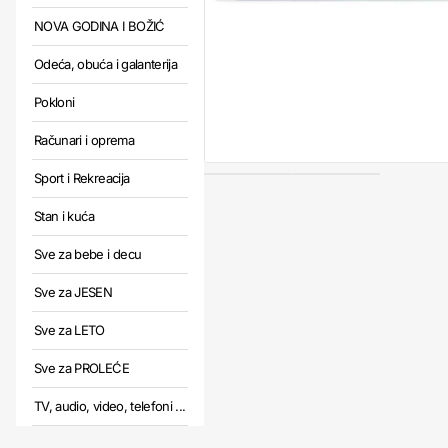
NOVA GODINA I BOŽIĆ
Odeća, obuća i galanterija
Pokloni
Računari i oprema
Sport i Rekreacija
Stan i kuća
Sve za bebe i decu
Sve za JESEN
Sve za LETO
Sve za PROLEĆE
TV, audio, video, telefoni ...