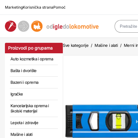
Marketing
Korisnička strana
Pomoć
Sve kategorije
/
Mašine i alati
/
Merni in
Proizvodi po grupama
Auto kozmetika i oprema
Bašta i dvorište
Bazeni i oprema
Igračke
Kancelarijska oprema i
školski materijal
Lepota i zdravlje
Mašine i alati