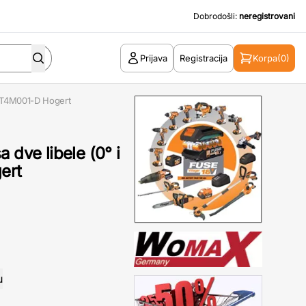
Dobrodošli:
neregistrovani
Prijava
Registracija
Korpa
(0)
 HT4M001-D Hogert
 dve libele (0° i
ert