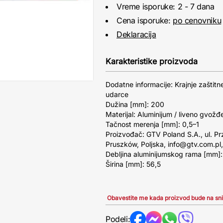
Vreme isporuke: 2 - 7 dana
Cena isporuke:
po cenovniku
Deklaracija
Karakteristike proizvoda
Dodatne informacije: Krajnje zaštit
udarce
Dužina [mm]: 200
Materijal: Aluminijum / liveno gvožđ
Tačnost merenja [mm]: 0,5–1
Proizvođač: GTV Poland S.A., ul. P
Pruszków, Poljska, info@gtv.com.p
Debljina aluminijumskog rama [mm]:
Širina [mm]: 56,5
Obavestite me kada proizvod bude na sn
Podeli: