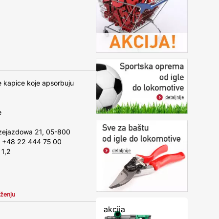
ne kapice koje apsorbuju
e
rzejazdowa 21, 05-800
l, +48 22 444 75 00
 1,2
iženju
akcija