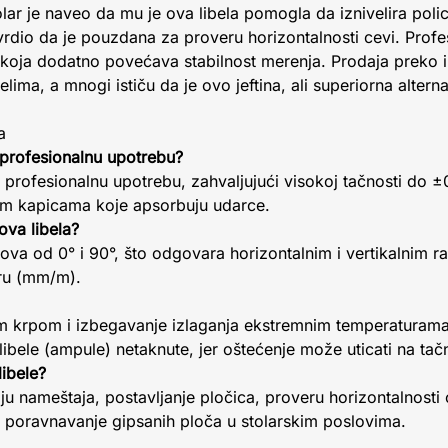
olar je naveo da mu je ova libela pomogla da iznivelira pol
vrdio da je pouzdana za proveru horizontalnosti cevi. Prof
 koja dodatno povećava stabilnost merenja. Prodaja preko
ma, a mnogi ističu da je ovo jeftina, ali superiorna alterna
a
 profesionalnu upotrebu?
za profesionalnu upotrebu, zahvaljujući visokoj tačnosti do 
im kapicama koje apsorbuju udarce.
ova libela?
a od 0° i 90°, što odgovara horizontalnim i vertikalnim rav
tru (mm/m).
 krpom i izbegavanje izlaganja ekstremnim temperaturama 
libele (ampule) netaknute, jer oštećenje može uticati na tač
ibele?
ciju nameštaja, postavljanje pločica, proveru horizontalnosti 
i poravnavanje gipsanih ploča u stolarskim poslovima.