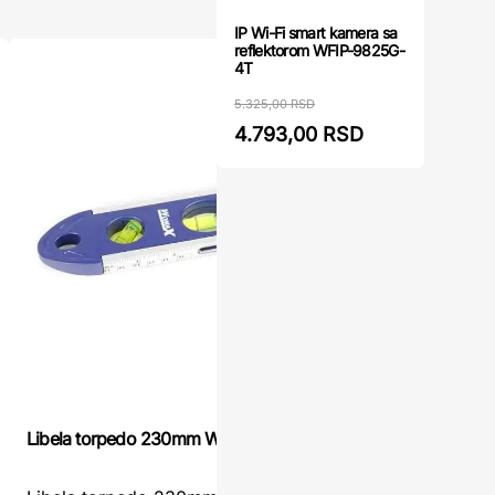
IP Wi-Fi smart kamera sa
reflektorom WFIP-9825G-
4T
5.325,00 RSD
4.793,00 RSD
Libela torpedo 230mm WOMAX
Libela To