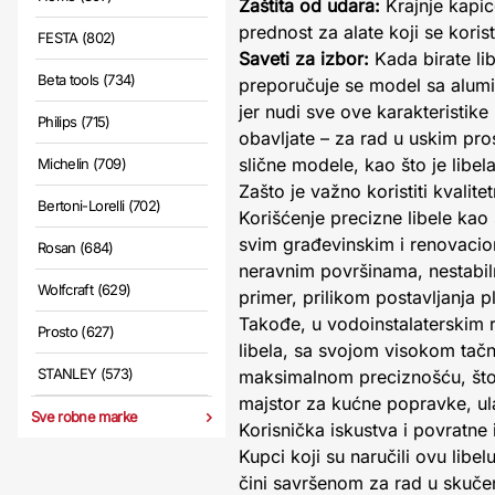
Zaštita od udara:
Krajnje kapic
prednost za alate koji se kori
FESTA (802)
Saveti za izbor:
Kada birate lib
Beta tools (734)
preporučuje se model sa alum
jer nudi sve ove karakteristik
Philips (715)
obavljate – za rad u uskim pro
slične modele, kao što je libe
Michelin (709)
Zašto je važno koristiti kvalitet
Bertoni-Lorelli (702)
Korišćenje precizne libele kao
svim građevinskim i renovacio
Rosan (684)
neravnim površinama, nestabiln
Wolfcraft (629)
primer, prilikom postavljanja p
Takođe, u vodoinstalaterskim 
Prosto (627)
libela, sa svojom visokom tačn
STANLEY (573)
maksimalnom preciznošću, što 
majstor za kućne popravke, ulag
Sve robne marke
Korisnička iskustva i povratne 
Kupci koji su naručili ovu libe
čini savršenom za rad u skuče