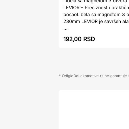
Libela sa magnetom 3 otvor
LEVIOR – Preciznost i praktičn
posaoLibela sa magnetom 3 o
230mm LEVIOR je savršen alat
...
192,00 RSD
* OdIgleDoLokomotive.rs ne garantuje za