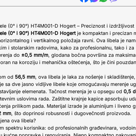
ele (0° i 90°) HT4M001-D Hogert – Preciznost i izdržljivos
bele (0° i 90°) HT4M001-D Hogert
je kompaktan i precizan me
rizontalnog i vertikalnog položaja ravni. Ova libela je na
kim i stolarskim radovima, kako za profesionalnu, tako i z
erenja do
±0,5 mm/m
, glodana bočna površina za maksimal
tporan na koroziju i mehanička oštećenja, što je čini pouzd
nom od
56,5 mm
, ova libela je laka za nošenje i skladištenje
je sa dve jasno vidljive libele koje omogućavaju merenje u
stavljanje elemenata. Tačnost merenja je u opsegu od
0,5 
htevnim uslovima rada. Zaštitne krajnje kapice apsorbuju u
ećenja prilikom pada. Materijal izrade je aluminijum i liveno 
,2 mm
, što doprinosi robusnosti i dugovečnosti proizvoda.
jena ova libela?
m spektru korisnika: od profesionalnih građevinara, vodoinst
aju kućne popravke i renoviranja. Njeno kompaktno pakovanj