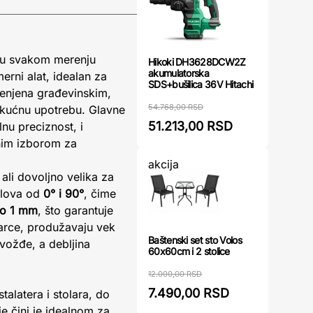
t u svakom merenju
Hikoki DH3628DCW2Z
akumulatorska
rni alat, idealan za
SDS+bušilica 36V Hitachi
menjena građevinskim,
54.768,00 RSD
a kućnu upotrebu. Glavne
51.213,00 RSD
nu preciznost, i
anim izborom za
akcija
, ali dovoljno velika za
glova od
0° i 90°
, čime
do 1 mm
, što garantuje
darce, produžavaju vek
Baštenski set sto Volos
gvožđe, a debljina
60x60cm i 2 stolice
12.000,00 RSD
7.490,00 RSD
alatera i stolara, do
e čini je idealnom za