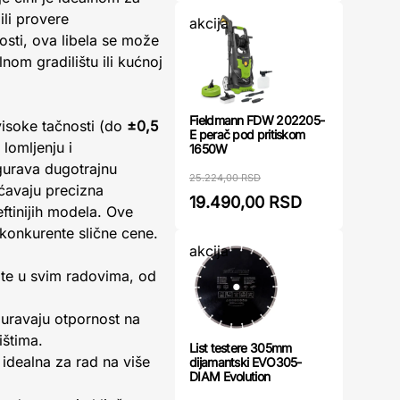
ili provere
akcija
vosti, ova libela se može
nom gradilištu ili kućnoj
Fieldmann FDW 202205-
visoke tačnosti (do
±0,5
E perač pod pritiskom
 lomljenju i
1650W
gurava dugotrajnu
25.224,00 RSD
ćavaju precizna
19.490,00 RSD
ftinijih modela. Ove
konkurente slične cene.
akcija
tate u svim radovima, od
guravaju otpornost na
ištima.
List testere 305mm
, idealna za rad na više
dijamantski EVO305-
DIAM Evolution