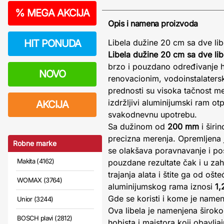
%
MEGA AKCIJA
Opis i namena proizvoda
HIT PONUDA
Libela dužine 20 cm sa dve lib
Libela dužine 20 cm sa dve li
brzo i pouzdano određivanje ho
NOVO
renovacionim, vodoinstalaters
prednosti su visoka tačnost m
izdržljivi aluminijumski ram o
AKCIJA
svakodnevnu upotrebu.
Sa dužinom od
200 mm
i širi
precizna merenja. Opremljena 
Robne marke
se olakšava poravnavanje i po
Makita (4162)
pouzdane rezultate čak i u za
trajanja alata i štite ga od ošt
WOMAX (3764)
aluminijumskog rama iznosi
1
Gde se koristi i kome je namen
Unior (3244)
Ova libela je namenjena široko
BOSCH plavi (2812)
hobista i majstora koji obavlj