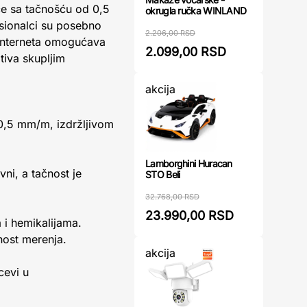
ice sa tačnošću od 0,5
okrugla ručka WINLAND
esionalci su posebno
2.206,00 RSD
 interneta omogućava
2.099,00 RSD
tiva skupljim
akcija
±0,5 mm/m, izdržljivom
Lamborghini Huracan
ni, a tačnost je
STO Beli
32.768,00 RSD
23.990,00 RSD
i hemikalijama.
nost merenja.
akcija
cevi u