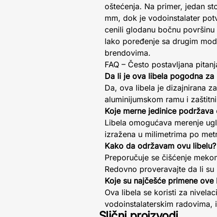
oštećenja. Na primer, jedan st
mm, dok je vodoinstalater pot
cenili glodanu bočnu površinu
lako poređenje sa drugim modeli
brendovima.
FAQ – Često postavljana pitanj
Da li je ova libela pogodna za
Da, ova libela je dizajnirana 
aluminijumskom ramu i zaštitn
Koje merne jedinice podržava 
Libela omogućava merenje uglov
izražena u milimetrima po me
Kako da održavam ovu libelu?
Preporučuje se čišćenje mekom
Redovno proveravajte da li su 
Koje su najčešće primene ove l
Ova libela se koristi za nivela
vodoinstalaterskim radovima, 
Slični proizvodi