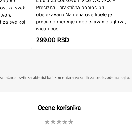
Libela za ćoškove i ivice WOMAX –
a 230mm
Precizna i praktična pomoć pri
ost za svaki
obeležavanjuNamena ove libele je
tvora
precizno merenje i obeležavanje uglova,
 za sve koji
ivica i ćošk ...
299,00 RSD
 tačnost svih karakteristika i komentara vezanih za proizvode na sajtu.
Ocene korisnika