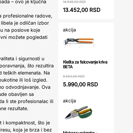
pada – ovo je ključna
14.948,00 RSD
13.452,00 RSD
Za profesionalne radove,
 libela je odličan izbor
akcija
su na poslove koje
avni možete pogledati
liteta i sigurnosti u
Klešta za falcovanje kriva
ravnanja, što rezultira
BETA
ad teških elemenata. Na
8.550,00 RSD
kotine ili loš izgled.
5.990,00 RSD
lno odvodnjavanje. Ova
ude obavljen sa
akcija
li ste profesionalac ili
ne rezultate.
t i kompaktnost, što je
esu, koja je brza i bez
Makaze voćarske -