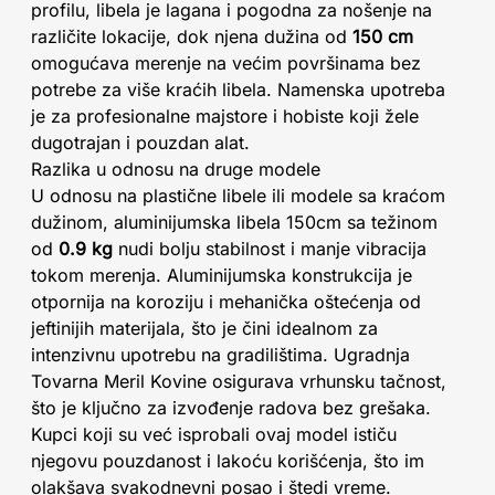
profilu, libela je lagana i pogodna za nošenje na
različite lokacije, dok njena dužina od
150 cm
omogućava merenje na većim površinama bez
potrebe za više kraćih libela. Namenska upotreba
je za profesionalne majstore i hobiste koji žele
dugotrajan i pouzdan alat.
Razlika u odnosu na druge modele
U odnosu na plastične libele ili modele sa kraćom
dužinom, aluminijumska libela 150cm sa težinom
od
0.9 kg
nudi bolju stabilnost i manje vibracija
tokom merenja. Aluminijumska konstrukcija je
otpornija na koroziju i mehanička oštećenja od
jeftinijih materijala, što je čini idealnom za
intenzivnu upotrebu na gradilištima. Ugradnja
Tovarna Meril Kovine osigurava vrhunsku tačnost,
što je ključno za izvođenje radova bez grešaka.
Kupci koji su već isprobali ovaj model ističu
njegovu pouzdanost i lakoću korišćenja, što im
olakšava svakodnevni posao i štedi vreme.