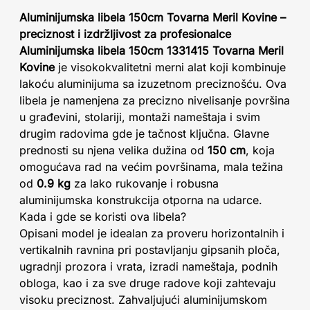
Aluminijumska libela 150cm Tovarna Meril Kovine –
preciznost i izdržljivost za profesionalce
Aluminijumska libela 150cm 1331415 Tovarna Meril
Kovine
je visokokvalitetni merni alat koji kombinuje
lakoću aluminijuma sa izuzetnom preciznošću. Ova
libela je namenjena za precizno nivelisanje površina
u građevini, stolariji, montaži nameštaja i svim
drugim radovima gde je tačnost ključna. Glavne
prednosti su njena velika dužina od
150 cm
, koja
omogućava rad na većim površinama, mala težina
od
0.9 kg
za lako rukovanje i robusna
aluminijumska konstrukcija otporna na udarce.
Kada i gde se koristi ova libela?
Opisani model je idealan za proveru horizontalnih i
vertikalnih ravnina pri postavljanju gipsanih ploča,
ugradnji prozora i vrata, izradi nameštaja, podnih
obloga, kao i za sve druge radove koji zahtevaju
visoku preciznost. Zahvaljujući aluminijumskom