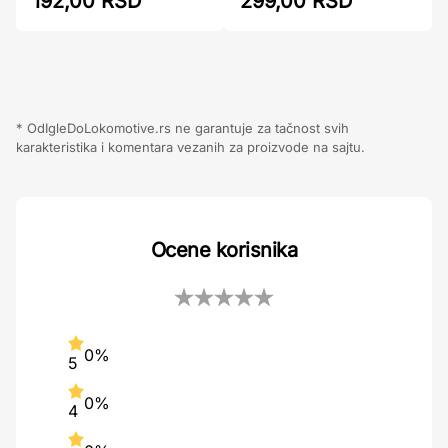
299,00 RSD
192,00 RSD
* OdIgleDoLokomotive.rs ne garantuje za tačnost svih
karakteristika i komentara vezanih za proizvode na sajtu.
Ocene korisnika
0%
5
0%
4