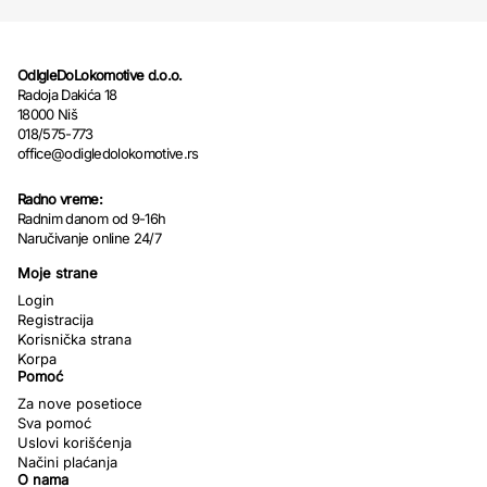
OdIgleDoLokomotive d.o.o.
Radoja Dakića 18
18000 Niš
018/575-773
office@odigledolokomotive.rs
Radno vreme:
Radnim danom od 9-16h
Naručivanje online 24/7
Moje strane
Login
Registracija
Korisnička strana
Korpa
Pomoć
Za nove posetioce
Sva pomoć
Uslovi korišćenja
Načini plaćanja
O nama