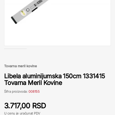
Tovarna meril kovine
Libela aluminijumska 150cm 1331415
Tovarna Meril Kovine
Šifra proizvoda:
008155
3.717,00 RSD
U cenu je uračunat PDV