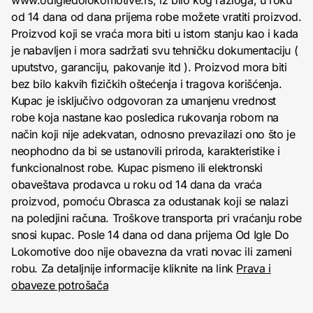
www.odigledolokomotive.rs, iz bilo kog razloga, u roku
od 14 dana od dana prijema robe možete vratiti proizvod.
Proizvod koji se vraća mora biti u istom stanju kao i kada
je nabavljen i mora sadržati svu tehničku dokumentaciju (
uputstvo, garanciju, pakovanje itd ). Proizvod mora biti
bez bilo kakvih fizičkih oštećenja i tragova korišćenja.
Kupac je isključivo odgovoran za umanjenu vrednost
robe koja nastane kao posledica rukovanja robom na
način koji nije adekvatan, odnosno prevazilazi ono što je
neophodno da bi se ustanovili priroda, karakteristike i
funkcionalnost robe. Kupac pismeno ili elektronski
obaveštava prodavca u roku od 14 dana da vraća
proizvod, pomoću Obrasca za odustanak koji se nalazi
na poledjini računa. Troškove transporta pri vraćanju robe
snosi kupac. Posle 14 dana od dana prijema Od Igle Do
Lokomotive doo nije obavezna da vrati novac ili zameni
robu. Za detaljnije informacije kliknite na link
Prava i
obaveze potrošača