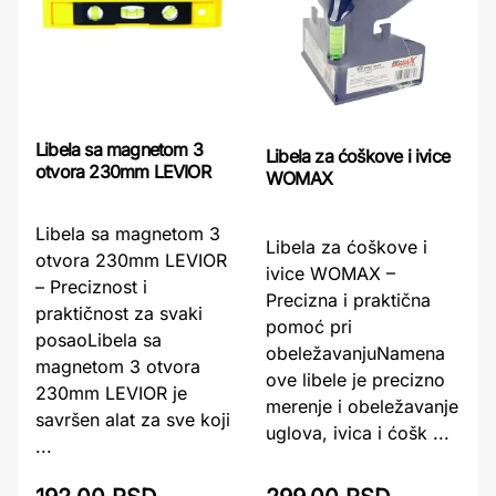
Libela sa magnetom 3
Libela za ćoškove i ivice
otvora 230mm LEVIOR
WOMAX
Libela sa magnetom 3
Libela za ćoškove i
otvora 230mm LEVIOR
ivice WOMAX –
– Preciznost i
Precizna i praktična
praktičnost za svaki
pomoć pri
posaoLibela sa
obeležavanjuNamena
magnetom 3 otvora
ove libele je precizno
230mm LEVIOR je
merenje i obeležavanje
savršen alat za sve koji
uglova, ivica i ćošk ...
...