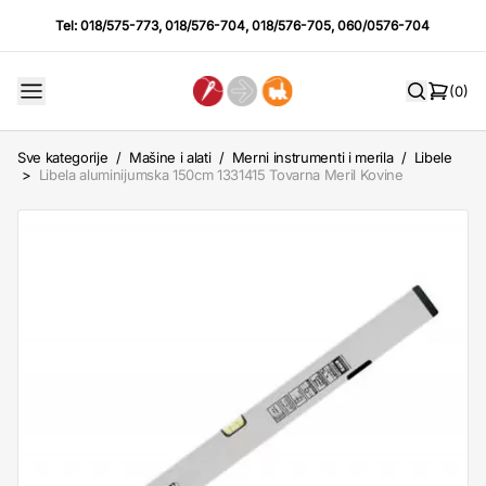
Tel:
018/575-773
,
018/576-704
,
018/576-705
,
060/0576-704
(0)
Sve kategorije
/
Mašine i alati
/
Merni instrumenti i merila
/
Libele
>
Libela aluminijumska 150cm 1331415 Tovarna Meril Kovine