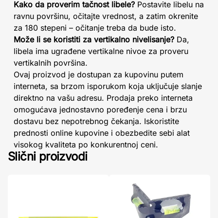
Kako da proverim tačnost libele?
Postavite libelu na
ravnu površinu, očitajte vrednost, a zatim okrenite
za 180 stepeni – očitanje treba da bude isto.
Može li se koristiti za vertikalno nivelisanje?
Da,
libela ima ugrađene vertikalne nivoe za proveru
vertikalnih površina.
Ovaj proizvod je dostupan za kupovinu putem
interneta, sa brzom isporukom koja uključuje slanje
direktno na vašu adresu. Prodaja preko interneta
omogućava jednostavno poređenje cena i brzu
dostavu bez nepotrebnog čekanja. Iskoristite
prednosti online kupovine i obezbedite sebi alat
visokog kvaliteta po konkurentnoj ceni.
Slični proizvodi