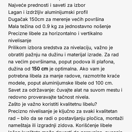
Najveće prednosti i saveti za izbor
Lagan i izdržljiv aluminijumski profil
Dugačak 150cm za merenje većih površina
Mala težina od 0.9 kg za jednostavno nošenje
Precizne libele za horizontalno i vertikalno
nivelisanje
Prilikom izbora sredstva za nivelaciju, važno je
obratiti pažnju na dužinu i materijal izrade. Za rad
na većim površinama, poput podova ili plafona,
dužina od
150 cm
je optimalna. Ako vam je
potrebna libela za manje radove, razmotrite kraće
modele, poput aluminijumske libele od 100 cm.
Savet za održavanje: čuvajte alat na suvom mestu i
redovno proveravajte tačnost nivela.
Zašto je važno koristiti kvalitetnu libelu?
Precizno nivelisanje je ključno za svaki kvalitetan
rad – bilo da se radi o postavljanju pločica, montaži
nameštaja ili izgradnji zidova. Korišćenje libele