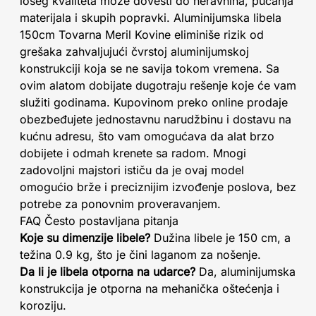
lošeg kvaliteta može dovesti do neravnina, pucanja
materijala i skupih popravki. Aluminijumska libela
150cm Tovarna Meril Kovine eliminiše rizik od
grešaka zahvaljujući čvrstoj aluminijumskoj
konstrukciji koja se ne savija tokom vremena. Sa
ovim alatom dobijate dugotraju rešenje koje će vam
služiti godinama. Kupovinom preko online prodaje
obezbeđujete jednostavnu narudžbinu i dostavu na
kućnu adresu, što vam omogućava da alat brzo
dobijete i odmah krenete sa radom. Mnogi
zadovoljni majstori ističu da je ovaj model
omogućio brže i preciznijim izvođenje poslova, bez
potrebe za ponovnim proveravanjem.
FAQ Često postavljana pitanja
Koje su dimenzije libele?
Dužina libele je 150 cm, a
težina 0.9 kg, što je čini laganom za nošenje.
Da li je libela otporna na udarce?
Da, aluminijumska
konstrukcija je otporna na mehanička oštećenja i
koroziju.