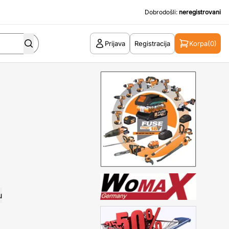
Dobrodošli:
neregistrovani
Prijava
Registracija
Korpa
(0)