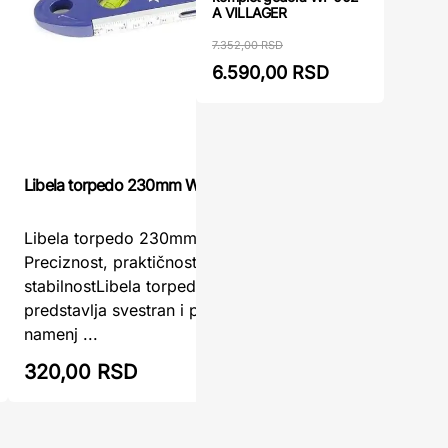
A VILLAGER
7.352,00 RSD
6.590,00 RSD
Libela torpedo 230mm WOMAX
Libela To
Libela torpedo 230mm WOMAX –
Libela T
Preciznost, praktičnost i magnetna
precizno 
stabilnostLibela torpedo 230mm WOMAX
projektu
predstavlja svestran i pouzdan merni alat,
TOPEX je 
namenj ...
320,00 RSD
335,00