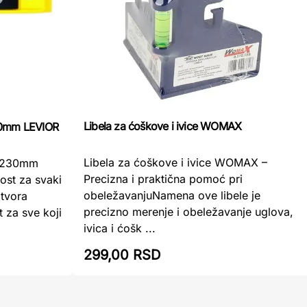
Libela za ćoškove i ivice WOMAX
30mm LEVIOR
Libela za ćoškove i ivice WOMAX –
a 230mm
Precizna i praktična pomoć pri
ost za svaki
obeležavanjuNamena ove libele je
tvora
precizno merenje i obeležavanje uglova,
 za sve koji
ivica i ćošk ...
299,00 RSD