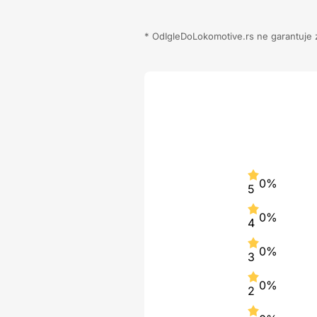
* OdIgleDoLokomotive.rs ne garantuje za
0%
5
0%
4
0%
3
0%
2