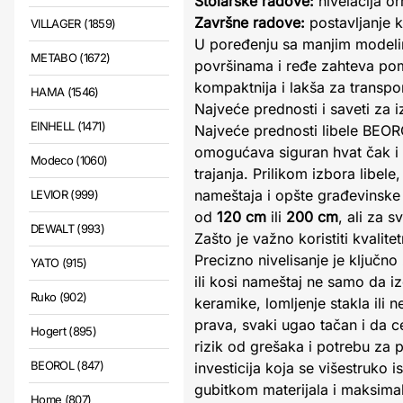
Stolarske radove:
nivelacija or
Završne radove:
postavljanje k
VILLAGER (1859)
U poređenju sa manjim modeli
METABO (1672)
površinama i ređe zahteva pom
kompaktnija i lakša za transpo
HAMA (1546)
Najveće prednosti i saveti za i
EINHELL (1471)
Najveće prednosti libele BEO
omogućava siguran hvat čak i 
Modeco (1060)
trajanja. Prilikom izbora libel
nameštaja i opšte građevinske
LEVIOR (999)
od
120 cm
ili
200 cm
, ali za 
DEWALT (993)
Zašto je važno koristiti kvalitet
Precizno nivelisanje je ključn
YATO (915)
ili kosi nameštaj ne samo da 
Ruko (902)
keramike, lomljenje stakla ili 
prava, svaki ugao tačan i da c
Hogert (895)
rizik od grešaka i potrebu za p
BEOROL (847)
investicija koja se višestruko 
gubitkom materijala i maksimal
Home (807)