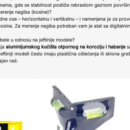
inama, gde se stabilnost postiže rebrastom gaznom površi
 merenje nagiba (kosine)?
ne ose – horizontalnu i vertikalnu – i namenjena je za prov
 kosina. Za merenje nagiba potreban vam je alat sa digitalni
ibele u odnosu na jeftinije modele?
ija
aluminijumskog kućišta otpornog na koroziju i habanje
s
ftiniji modeli često imaju plastična oštećenja ili sklona 
ajan rad.