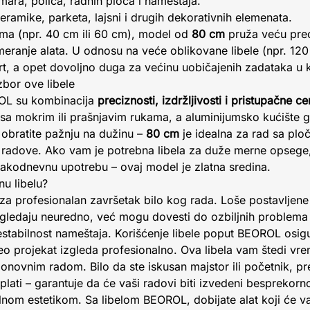
mara, polica, radnih ploča i nameštaja.
eramike, parketa, lajsni i drugih dekorativnih elemenata.
ma (npr. 40 cm ili 60 cm), model od
80 cm
pruža veću pre
eranje alata. U odnosu na veće oblikovane libele (npr. 120
rt, a opet dovoljno duga za većinu uobičajenih zadataka u ku
zbor ove libele
ROL su kombinacija
preciznosti, izdržljivosti i pristupačne c
sa mokrim ili prašnjavim rukama, a aluminijumsko kućište 
e, obratite pažnju na dužinu –
80 cm
je idealna za rad sa pl
 radove. Ako vam je potrebna libela za duže merne opsege
svakodnevnu upotrebu – ovaj model je zlatna sredina.
nu libelu?
o za profesionalan završetak bilo kog rada. Loše postavljene
izgledaju neuredno, već mogu dovesti do ozbiljnih problema
nestabilnost nameštaja. Korišćenje libele poput BEOROL osigu
eo projekat izgleda profesionalno. Ova libela vam štedi vre
onovnim radom. Bilo da ste iskusan majstor ili početnik, pre
isplati – garantuje da će vaši radovi biti izvedeni besprekor
nom estetikom. Sa libelom BEOROL, dobijate alat koji će va