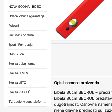
NOVA GODINA I BOŽIĆ
Odeća, obuća i galanterija
Pokloni
Računari i oprema
Sport i Rekreacija
Stan i kuća
Sve za bebe i decu
Sve za JESEN
Opis i namena proizvoda
Sve za LETO
Libela 80cm BEOROL – preciznos
Sve za PROLEĆE
Libela 80cm BEOROL predstavl
TV, audio, video, telefoni ...
dugotrajnost. Osnovna namena ov
njene glavne prednosti su izuz