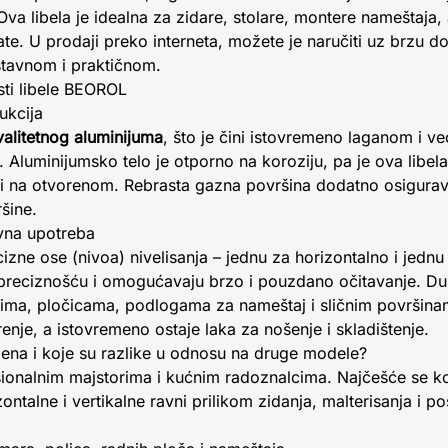
va libela je idealna za zidare, stolare, montere nameštaja
late. U prodaji preko interneta, možete je naručiti uz brzu 
stavnom i praktičnom.
sti libele BEOROL
ukcija
valitetnog aluminijuma
, što je čini istovremeno laganom i 
 Aluminijumsko telo je otporno na koroziju, pa je ova libe
 i na otvorenom. Rebrasta gazna površina dodatno osigurava 
šine.
avna upotreba
zne ose (nivoa) nivelisanja – jednu za horizontalno i jednu
preciznošću i omogućavaju brzo i pouzdano očitavanje. D
ima, pločicama, podlogama za nameštaj i sličnim površina
je, a istovremeno ostaje laka za nošenje i skladištenje.
jena i koje su razlike u odnosu na druge modele?
ionalnim majstorima i kućnim radoznalcima. Najčešće se kor
ntalne i vertikalne ravni prilikom zidanja, malterisanja i po