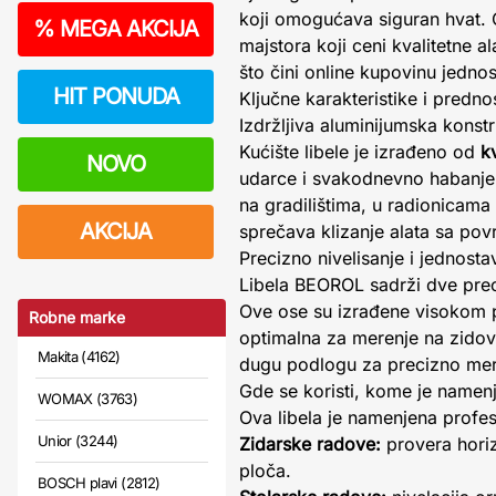
koji omogućava siguran hvat. O
%
MEGA AKCIJA
majstora koji ceni kvalitetne a
što čini online kupovinu jedno
HIT PONUDA
Ključne karakteristike i predno
Izdržljiva aluminijumska konstr
Kućište libele je izrađeno od
k
NOVO
udarce i svakodnevno habanje.
na gradilištima, u radionicama
AKCIJA
sprečava klizanje alata sa povr
Precizno nivelisanje i jednost
Libela BEOROL sadrži dve preci
Ove ose su izrađene visokom 
Robne marke
optimalna za merenje na zidov
Makita (4162)
dugu podlogu za precizno meren
Gde se koristi, kome je namen
WOMAX (3763)
Ova libela je namenjena profes
Unior (3244)
Zidarske radove:
provera horizo
ploča.
BOSCH plavi (2812)