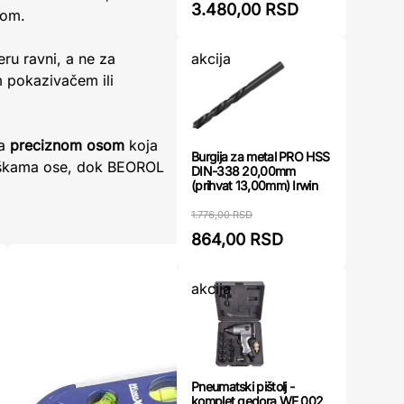
3.480,00 RSD
nom.
eru ravni, a ne za
akcija
m pokazivačem ili
a
preciznom osom
koja
Burgija za metal PRO HSS
greškama ose, dok BEOROL
DIN-338 20,00mm
(prihvat 13,00mm) Irwin
1.776,00 RSD
864,00 RSD
akcija
Pneumatski pištolj -
komplet gedora WF 002