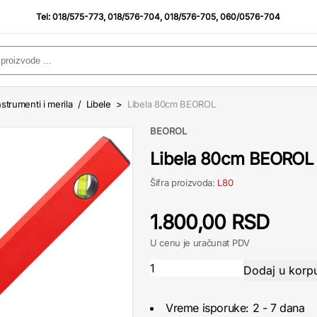
Tel:
018/575-773
,
018/576-704
,
018/576-705
,
060/0576-704
strumenti i merila
/
Libele
>
Libela 80cm BEOROL
BEOROL
Libela 80cm BEOROL
Šifra proizvoda:
L80
1.800,00 RSD
U cenu je uračunat PDV
Vreme isporuke: 2 - 7 dana