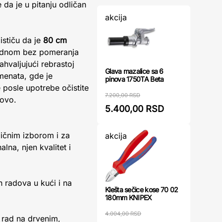
 da je u pitanju odličan
akcija
ističu da je
80 cm
jednom bez pomeranja
ahvaljujući rebrastoj
Glava mazalice sa 6
emenata, gde je
pinova 1750TA Beta
e posle upotrebe očistite
7.200,00 RSD
novo.
5.400,00 RSD
ličnim izborom i za
akcija
lna, njen kvalitet i
h radova u kući i na
Klešta sečice kose 70 02
180mm KNIPEX
4.004,00 RSD
 rad na drvenim,