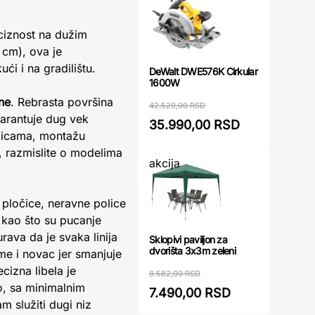
ciznost na dužim
 cm), ova je
ći i na gradilištu.
DeWalt DWE576K Cirkular
1600W
ene
. Rebrasta površina
42.529,00 RSD
garantuje dug vek
35.990,00 RSD
očicama, montažu
, razmislite o modelima
akcija
 pločice, neravne police
 kao što su pucanje
rava da je svaka linija
Sklopivi paviljon za
dvorišta 3x3m zeleni
me i novac jer smanjuje
cizna libela je
8.582,00 RSD
no, sa minimalnim
7.490,00 RSD
m služiti dugi niz