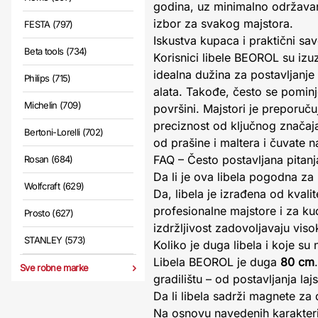
godina, uz minimalno održavanj
izbor za svakog majstora.
FESTA (797)
Iskustva kupaca i praktični sav
Beta tools (734)
Korisnici libele BEOROL su izu
idealna dužina za postavljanj
Philips (715)
alata. Takođe, često se pominje
Michelin (709)
površini. Majstori je preporuč
preciznost od ključnog značaja.
Bertoni-Lorelli (702)
od prašine i maltera i čuvate 
FAQ – Često postavljana pitanj
Rosan (684)
Da li je ova libela pogodna za
Wolfcraft (629)
Da, libela je izrađena od kval
profesionalne majstore i za kuć
Prosto (627)
izdržljivost zadovoljavaju vis
STANLEY (573)
Koliko je duga libela i koje su
Libela BEOROL je duga
80 cm
Sve robne marke
gradilištu – od postavljanja la
Da li libela sadrži magnete z
Na osnovu navedenih karakteri