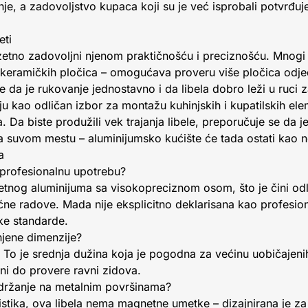
e, a zadovoljstvo kupaca koji su je već isprobali potvrđuje
eti
zetno zadovoljni njenom praktičnošću i preciznošću. Mnogi 
e keramičkih pločica – omogućava proveru više pločica od
 da je rukovanje jednostavno i da libela dobro leži u ruci z
uju kao odličan izbor za montažu kuhinjskih i kupatilskih el
 Da biste produžili vek trajanja libele, preporučuje se da j
na suvom mestu – aluminijumsko kućište će tada ostati kao 
a
 profesionalnu upotrebu?
itetnog aluminijuma sa visokopreciznom osom, što je čini od
ne radove. Mada nije eksplicitno deklarisana kao profesiona
oke standarde.
 njene dimenzije?
. To je srednja dužina koja je pogodna za većinu uobičajeni
jsni do provere ravni zidova.
a držanje na metalnim površinama?
stika, ova libela nema magnetne umetke – dizajnirana je za