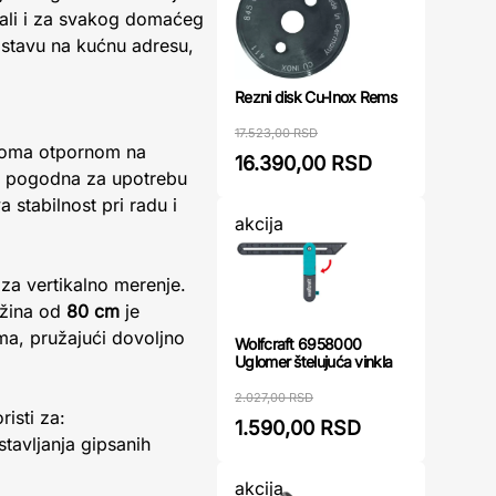
, ali i za svakog domaćeg
dostavu na kućnu adresu,
Rezni disk Cu-Inox Rems
17.523,00 RSD
veoma otpornom na
16.390,00 RSD
la pogodna za upotrebu
stabilnost pri radu i
akcija
 za vertikalno merenje.
užina od
80 cm
je
ma, pružajući dovoljno
Wolfcraft 6958000
Uglomer štelujuća vinkla
2.027,00 RSD
isti za:
1.590,00 RSD
stavljanja gipsanih
akcija