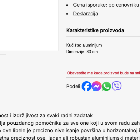
Cena isporuke:
po cenovniku
Deklaracija
Karakteristike proizvoda
Kućište: aluminijum
Dimenzije: 80 cm
Obavestite me kada proizvod bude na sn
Podeli:
t i izdržljivost za svaki radni zadatak
ja pouzdanog pomoćnika za sve one koji u svom radu zahte
e libele je precizno nivelisanje površina u horizontalnoj i 
etna preciznost ose, lagan ali robustan aluminijumski materi