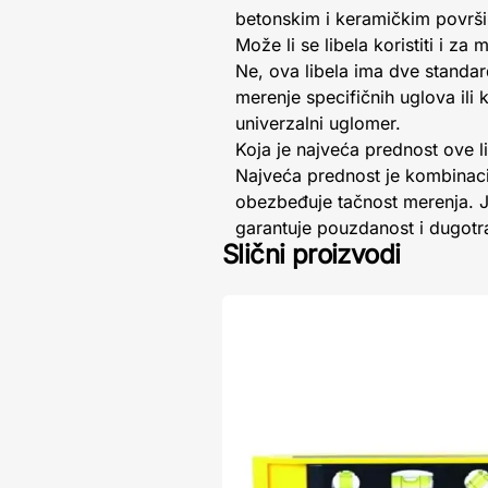
betonskim i keramičkim površ
Može li se libela koristiti i za
Ne, ova libela ima dve standard
merenje specifičnih uglova ili
univerzalni uglomer.
Koja je najveća prednost ove l
Najveća prednost je kombinac
obezbeđuje tačnost merenja. Je
garantuje pouzdanost i dugotr
Slični proizvodi