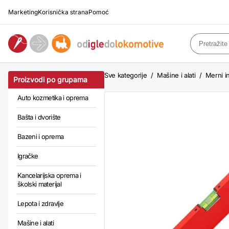
Marketing
Korisnička strana
Pomoć
Sve kategorije
/
Mašine i alati
/
Merni in
Proizvodi po grupama
Auto kozmetika i oprema
Bašta i dvorište
Bazeni i oprema
Igračke
Kancelarijska oprema i
školski materijal
Lepota i zdravlje
Mašine i alati