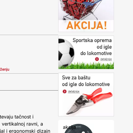
iženju
vaju tačnost i
vertikalnoj ravni, a
akcija
jal i ergonomski dizajn